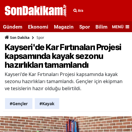
Ara
Gündem
Ekonomi
Magazin
Spor
Bilim ve Teknolo
MENÜ
Spor
Son Dakika
Kayseri'de Kar Fırtınaları Projesi
kapsamında kayak sezonu
hazırlıkları tamamlandı
Kayseri'de Kar Fırtınaları Projesi kapsamında kayak
sezonu hazırlıkları tamamlandı. Gençler için ekipman
ve tesislerin hazır olduğu belirtildi.
#Gençler
#Kayak