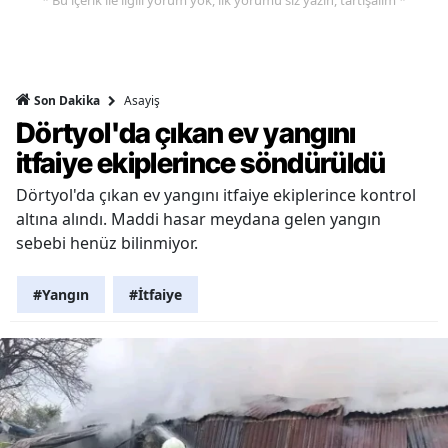
* Bu içerik ile ilgili yorum yok, ilk yorumu siz yazın, tartışalım *
Asayiş
Son Dakika
Dörtyol'da çıkan ev yangını
itfaiye ekiplerince söndürüldü
Dörtyol'da çıkan ev yangını itfaiye ekiplerince kontrol
altına alındı. Maddi hasar meydana gelen yangın
sebebi henüz bilinmiyor.
#Yangın
#İtfaiye