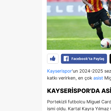
B
B
Bi
B
B
B
Facebook'ta Paylaş
Ç
Kayserispor
'un 2024-2025 sezo
Ç
katkı verirken, en çok
asist
Mig
Ç
KAYSERISPOR'DA ASI
D
Portekizli futbolcu Miguel Car
D
ismi oldu. Kartal Kayra Yılmaz 6 