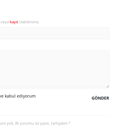
ersin
stanbul
r veya
kayıt
olabilirsiniz.
zmir
ars
astamonu
ayseri
rklareli
ırşehir
e kabul ediyorum
GÖNDER
ocaeli
onya
yorum yok, ilk yorumu siz yazın, tartışalım *
ütahya