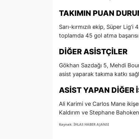
E
TAKIMIN PUAN DUR
E
Sarı-kırmızılı ekip, Süper Lig'
E
toplamda 45 gol atma başarısı
E
DIĞER ASISTÇILER
E
Gökhan Sazdağı 5, Mehdi Boura
G
asist yaparak takıma katkı sağl
G
ASIST YAPAN DIĞER 
G
Ali Karimi ve Carlos Mane ikişe
H
Kaldırım ve Stephane Bahoken b
H
Kaynak: İHLAS HABER AJANSI
I