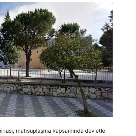
ozgat
onguldak
ksaray
ayburt
araman
ırıkkale
atman
ırnak
artın
rdahan
 binası, mahsuplaşma kapsamında devletle
ğdır