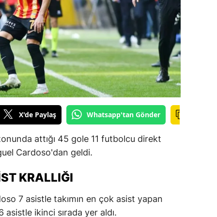
ilecik
ingöl
tlis
olu
urdur
ursa
X'de Paylaş
Whatsapp'tan Gönder
anakkale
nunda attığı 45 gole 11 futbolcu direkt
ankırı
uel Cardoso'dan geldi.
orum
ST KRALLIĞI
enizli
doso 7 asistle takımın en çok asist yapan
iyarbakır
asistle ikinci sırada yer aldı.