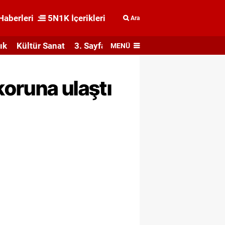
Haberleri
5N1K İçerikleri
Ara
ık
Kültür Sanat
3. Sayfa
MENÜ
oruna ulaştı