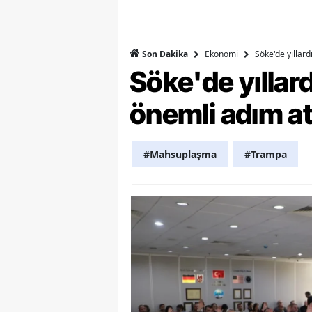
M
M
Ekonomi
Söke'de yıllar
Son Dakika
Söke'de yılla
K
önemli adım at
M
M
#Mahsuplaşma
#Trampa
M
N
N
O
R
S