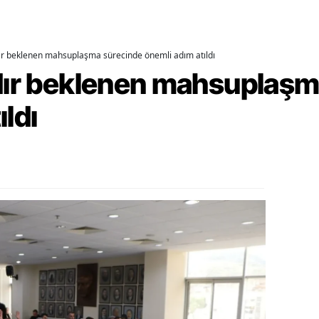
alatya
anisa
dır beklenen mahsuplaşma sürecinde önemli adım atıldı
rdır beklenen mahsuplaş
ahramanmaraş
ıldı
ardin
uğla
uş
evşehir
iğde
rdu
ize
akarya