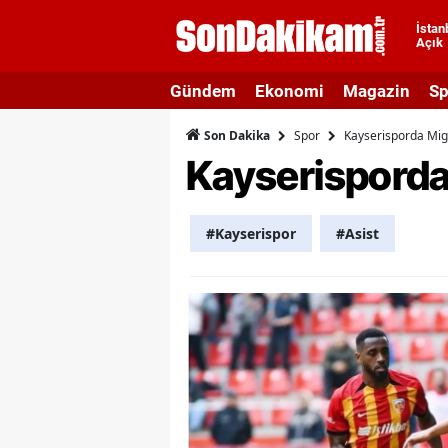
İstan
Açık
A
Gündem
Ekonomi
Magazin
Sp
A
Spor
Kayserisporda Migu
Son Dakika
A
Kayserisporda 
A
A
#Kayserispor
#Asist
A
A
A
A
B