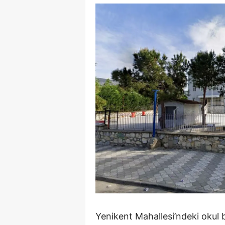
Y
Z
A
B
K
K
B
Ş
B
A
Yenikent Mahallesi’ndeki okul
I