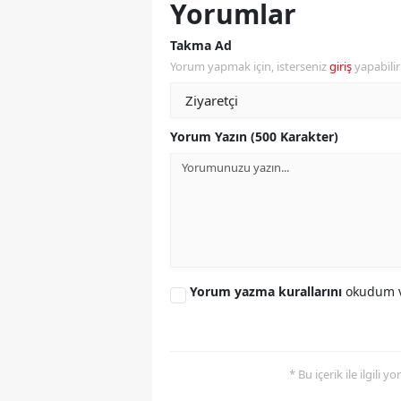
Yorumlar
M
Takma Ad
İ
Yorum yapmak için, isterseniz
giriş
yapabili
İ
K
Yorum Yazın (500 Karakter)
K
K
Kı
K
Yorum yazma kurallarını
okudum v
K
K
* Bu içerik ile ilgili 
K