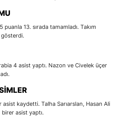
dirne
UMU
lazığ
i 45 puanla 13. sırada tamamladı. Takım
rzincan
 gösterdi.
rzurum
skişehir
bia 4 asist yaptı. Nazon ve Civelek üçer
aziantep
adı.
iresun
İSIMLER
ümüşhane
r asist kaydetti. Talha Sarıarslan, Hasan Ali
akkari
irer asist yaptı.
atay
sparta