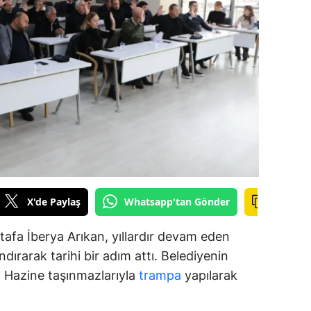
amsun
irt
inop
ivas
ekirdağ
okat
rabzon
X'de Paylaş
Whatsapp'tan Gönder
unceli
afa İberya Arıkan, yıllardır devam eden
anlıurfa
dırarak tarihi bir adım attı. Belediyenin
ar, Hazine taşınmazlarıyla
trampa
yapılarak
şak
an