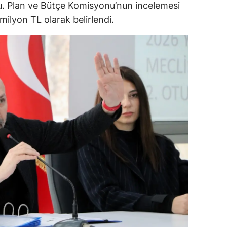
du. Plan ve Bütçe Komisyonu’nun incelemesi
ilyon TL olarak belirlendi.
alova
arabük
lis
smaniye
üzce