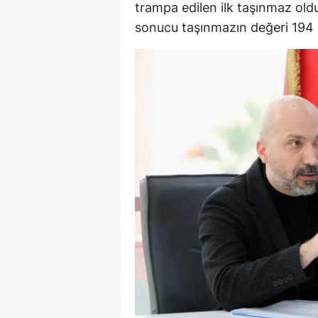
trampa edilen ilk taşınmaz ol
sonucu taşınmazın değeri 194 m
Y
K
Ki
O
D