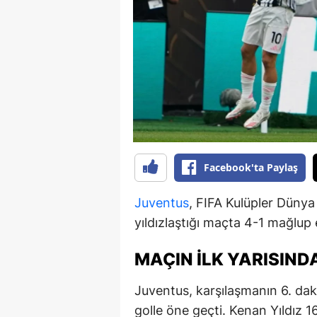
B
B
Bi
B
B
B
Facebook'ta Paylaş
Ç
Juventus
, FIFA Kulüpler Dünya
Ç
yıldızlaştığı maçta 4-1 mağlup e
Ç
MAÇIN İLK YARISIND
D
Juventus, karşılaşmanın 6. daki
D
golle öne geçti. Kenan Yıldız 1