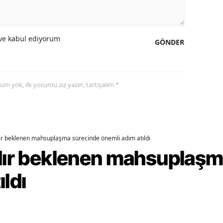
alova
e kabul ediyorum
arabük
GÖNDER
lis
smaniye
yorum yok, ilk yorumu siz yazın, tartışalım *
üzce
dır beklenen mahsuplaşma sürecinde önemli adım atıldı
rdır beklenen mahsuplaş
ıldı