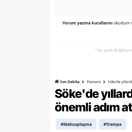
Y
Yorum yazma kurallarını
okudum v
K
Ki
O
* Bu içerik ile ilgili 
D
Ekonomi
Söke'de yıllar
Son Dakika
Söke'de yılla
önemli adım at
#Mahsuplaşma
#Trampa