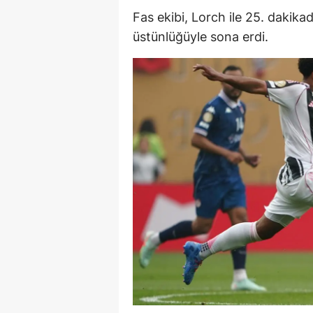
Fas ekibi, Lorch ile 25. dakikad
M
üstünlüğüyle sona erdi.
İ
İ
K
K
K
Kı
K
K
K
K