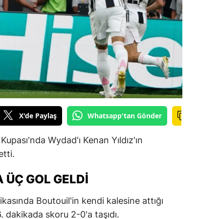
ilecik
ingöl
tlis
olu
urdur
ursa
X'de Paylaş
Whatsapp'tan Gönder
anakkale
 Kupası'nda Wydad'ı Kenan Yıldız'ın
ankırı
tti.
orum
A ÜÇ GOL GELDI
enizli
kasında Boutouil'in kendi kalesine attığı
iyarbakır
6. dakikada skoru 2-0'a taşıdı.