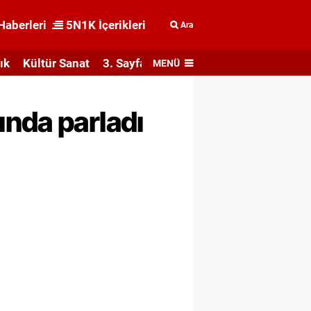
Haberleri
5N1K İçerikleri
Ara
ık
Kültür Sanat
3. Sayfa
MENÜ
ında parladı