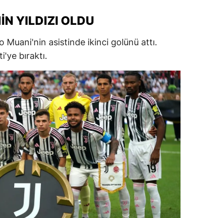
alatya
IN YILDIZI OLDU
anisa
o Muani'nin asistinde ikinci golünü attı.
ahramanmaraş
i'ye bıraktı.
ardin
uğla
uş
evşehir
iğde
rdu
ize
akarya