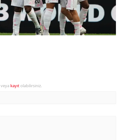
ozgat
onguldak
ksaray
ayburt
araman
ırıkkale
r veya
kayıt
olabilirsiniz.
atman
ırnak
artın
rdahan
ğdır