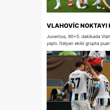
S
Si
VLAHOVIC NOKTAYI
S
Juventus, 90+5. dakikada Vlaho
S
yaptı. İtalyan ekibi grupta puan
T
T
T
T
Ş
U
V