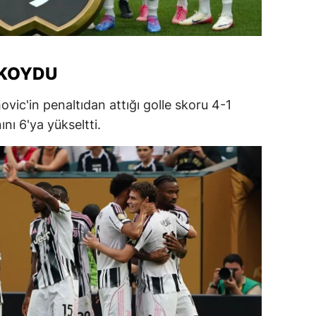
amsun
irt
 KOYDU
inop
vic'in penaltıdan attığı golle skoru 4-1
ivas
ını 6'ya yükseltti.
ekirdağ
okat
rabzon
unceli
anlıurfa
şak
an