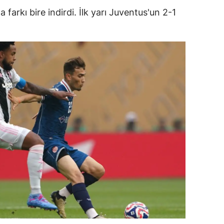
a farkı bire indirdi. İlk yarı Juventus'un 2-1
ersin
stanbul
zmir
ars
astamonu
ayseri
rklareli
ırşehir
ocaeli
onya
ütahya