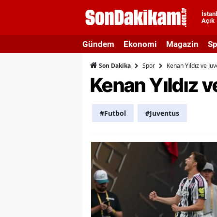
İstan
Açık
A
Gündem
Ekonomi
Magazin
Sp
A
Spor
Kenan Yıldız ve Ju
Son Dakika
A
Kenan Yıldız v
A
A
#Futbol
#Juventus
A
A
A
A
B