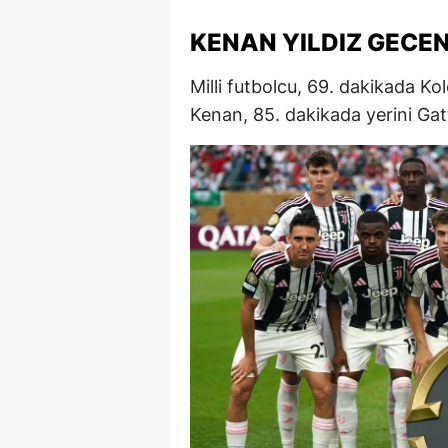
M
KENAN YILDIZ GECEN
M
Milli futbolcu, 69. dakikada Kol
K
Kenan, 85. dakikada yerini Gatt
M
M
M
N
N
O
R
S