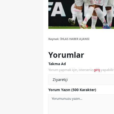
Y
Z
A
Kaynak: İHLAS HABER AJANSI
B
K
Yorumlar
K
Takma Ad
Yorum yapmak için, isterseniz
giriş
yapabili
B
Ş
Yorum Yazın (500 Karakter)
B
A
I