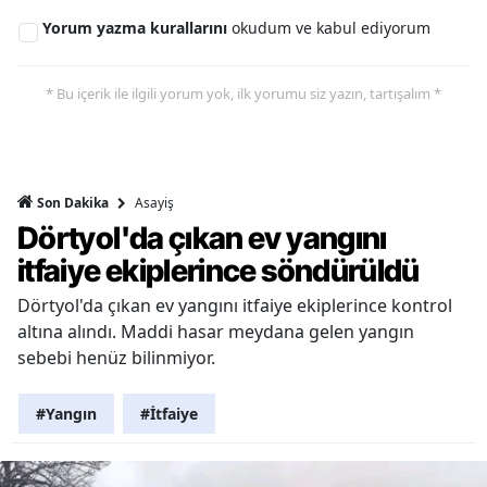
Yorum yazma kurallarını
okudum ve kabul ediyorum
* Bu içerik ile ilgili yorum yok, ilk yorumu siz yazın, tartışalım *
Asayiş
Son Dakika
Dörtyol'da çıkan ev yangını
itfaiye ekiplerince söndürüldü
Dörtyol'da çıkan ev yangını itfaiye ekiplerince kontrol
altına alındı. Maddi hasar meydana gelen yangın
sebebi henüz bilinmiyor.
#Yangın
#İtfaiye