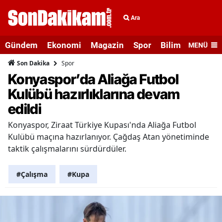
Ara
Gündem
Ekonomi
Magazin
Spor
Bilim ve Teknolo
MENÜ
Spor
Son Dakika
Konyaspor’da Aliağa Futbol
Kulübü hazırlıklarına devam
edildi
Konyaspor, Ziraat Türkiye Kupası'nda Aliağa Futbol
Kulübü maçına hazırlanıyor. Çağdaş Atan yönetiminde
taktik çalışmalarını sürdürdüler.
#Çalışma
#Kupa