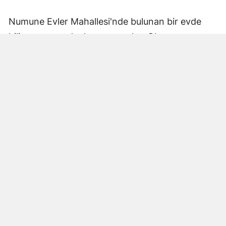
Numune Evler Mahallesi'nde bulunan bir evde
bilinmeyen nedenle yangın çıktı. Olay,
çevredekiler tarafından fark edilerek yetkililere
bildirildi.
Hatay Büyükşehir Belediyesi'ne bağlı itfaiye