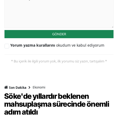
GÖNDER
Yorum yazma kurallarını
okudum ve kabul ediyorum
* Bu içerik ile ilgili yorum yok, ilk yorumu siz yazın, tartışalım *
Ekonomi
Son Dakika
Söke'de yıllardır beklenen
mahsuplaşma sürecinde önemli
adım atıldı