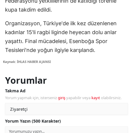
Federasyonu yetkililerinin de katıldığı törenle
kupa takdim edildi.
Organizasyon, Türkiye'de ilk kez düzenlenen
kadınlar 15'li ragbi liginde heyecan dolu anlar
yaşattı. Final mücadelesi, Esenboğa Spor
Tesisleri'nde yoğun ilgiyle karşılandı.
Kaynak: İHLAS HABER AJANSI
Yorumlar
Takma Ad
Yorum yapmak için, isterseniz
giriş
yapabilir veya
kayıt
olabilirsiniz.
Yorum Yazın (500 Karakter)