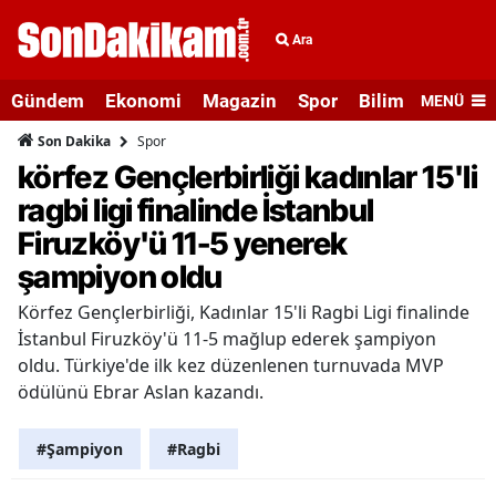
Ara
Gündem
Ekonomi
Magazin
Spor
Bilim ve Teknolo
MENÜ
Spor
Son Dakika
körfez Gençlerbirliği kadınlar 15'li
ragbi ligi finalinde İstanbul
Firuzköy'ü 11-5 yenerek
şampiyon oldu
Körfez Gençlerbirliği, Kadınlar 15'li Ragbi Ligi finalinde
İstanbul Firuzköy'ü 11-5 mağlup ederek şampiyon
oldu. Türkiye'de ilk kez düzenlenen turnuvada MVP
ödülünü Ebrar Aslan kazandı.
#Şampiyon
#Ragbi