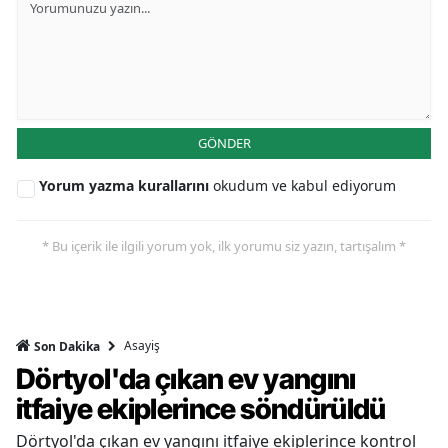
GÖNDER
Yorum yazma kurallarını
okudum ve kabul ediyorum
* Bu içerik ile ilgili yorum yok, ilk yorumu siz yazın, tartışalım *
Asayiş
Son Dakika
Dörtyol'da çıkan ev yangını
itfaiye ekiplerince söndürüldü
Dörtyol'da çıkan ev yangını itfaiye ekiplerince kontrol