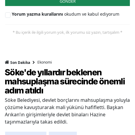
GÖNDER
Yorum yazma kurallarını
okudum ve kabul ediyorum
* Bu içerik ile ilgili yorum yok, ilk yorumu siz yazın, tartışalım *
Ekonomi
Son Dakika
Söke'de yıllardır beklenen
mahsuplaşma sürecinde önemli
adım atıldı
Söke Belediyesi, devlet borçlarını mahsuplaşma yoluyla
çözüme kavuşturarak mali yükünü hafifletti. Başkan
Arıkan’ın girişimleriyle devlet binaları Hazine
taşınmazlarıyla takas edildi.