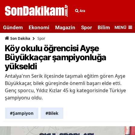
Ara
Gündem
Ekonomi
Magazin
Spor
Bilim ve Teknolo
MENÜ
Spor
Son Dakika
Köy okulu öğrencisi Ayşe
Büyükkaçar şampiyonluğa
yükseldi
Antalya'nın Serik ilçesinde taşımalı eğitim gören Ayşe
Büyükkaçar, bilek güreşinde önemli başarı elde etti.
Genç sporcu, Yıldız Kızlar 45 kg kategorisinde Türkiye
şampiyonu oldu.
#Şampiyon
#Bilek