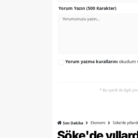
Yorum Yazın (500 Karakter)
Y
K
Ki
O
Yorum yazma kurallarını
okudum v
D
* Bu içerik ile ilgili 
Ekonomi
Söke'de yıllar
Son Dakika
Söke'de yılla