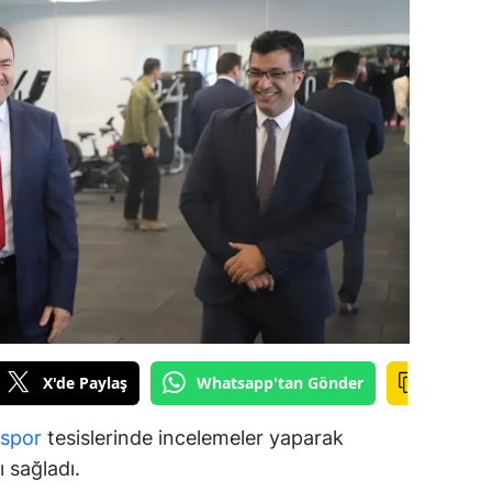
ilecik
ingöl
tlis
olu
urdur
ursa
anakkale
ankırı
X'de Paylaş
Whatsapp'tan Gönder
orum
enizli
spor
tesislerinde incelemeler yaparak
ı sağladı.
iyarbakır