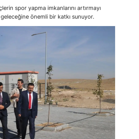
nçlerin spor yapma imkanlarını artırmayı
ersin
n geleceğine önemli bir katkı sunuyor.
stanbul
zmir
ars
astamonu
ayseri
rklareli
ırşehir
ocaeli
onya
ütahya