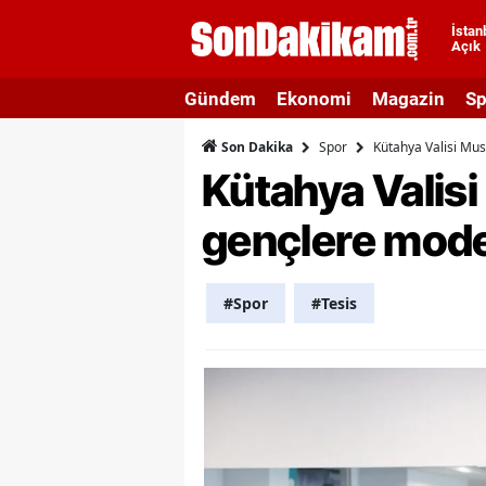
İstan
Açık
A
Gündem
Ekonomi
Magazin
Sp
A
Spor
Kütahya Valisi Mus
Son Dakika
A
Kütahya Valisi
A
gençlere mode
A
A
#Spor
#Tesis
A
A
A
B