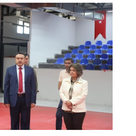
dirne
lazığ
rzincan
rzurum
skişehir
aziantep
iresun
ümüşhane
akkari
atay
sparta