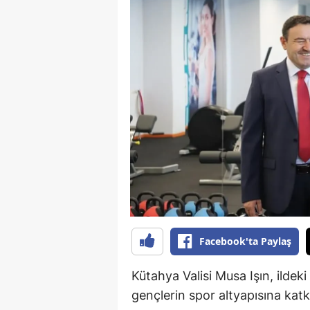
B
B
Bi
B
B
B
Ç
Ç
Facebook'ta Paylaş
Ç
D
Kütahya Valisi Musa Işın, ildeki
gençlerin spor altyapısına katk
D