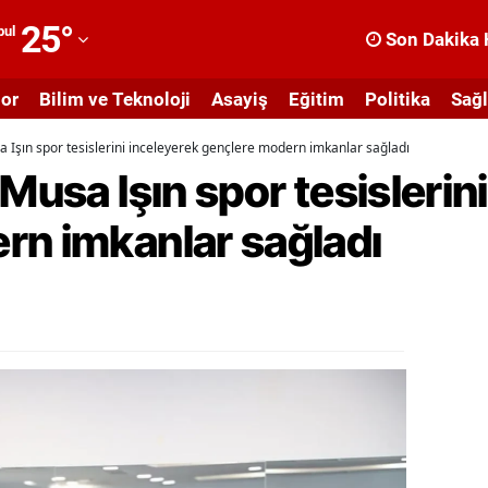
25
°
bul
Son Dakika 
dana
or
Bilim ve Teknoloji
Asayiş
Eğitim
Politika
Sağl
dıyaman
a Işın spor tesislerini inceleyerek gençlere modern imkanlar sağladı
fyonkarahisar
 Musa Işın spor tesislerin
ğrı
rn imkanlar sağladı
masya
nkara
ntalya
rtvin
ydın
alıkesir