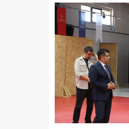
E
E
E
E
E
G
G
G
H
H
I