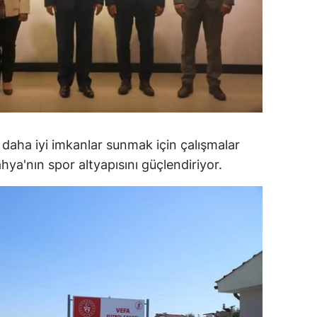
amsun
irt
inop
ivas
ekirdağ
re daha iyi imkanlar sunmak için çalışmalar
ya'nın spor altyapısını güçlendiriyor.
okat
rabzon
unceli
anlıurfa
şak
an