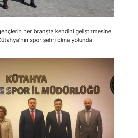
alatya
anisa
gençlerin her branşta kendini geliştirmesine
ahramanmaraş
Kütahya'nın spor şehri olma yolunda
ardin
uğla
uş
evşehir
iğde
rdu
ize
akarya