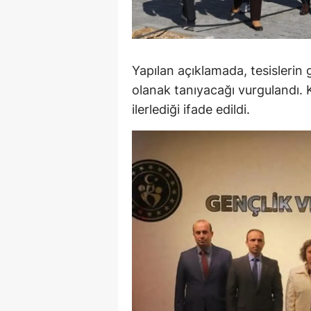
M
M
Yapılan açıklamada, tesislerin 
K
olanak tanıyacağı vurgulandı. 
M
ilerlediği ifade edildi.
M
M
N
N
O
R
S