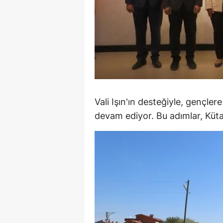
S
Si
S
S
T
Vali Işın'ın desteğiyle, gençle
devam ediyor. Bu adımlar, Kütah
T
T
T
Ş
U
V