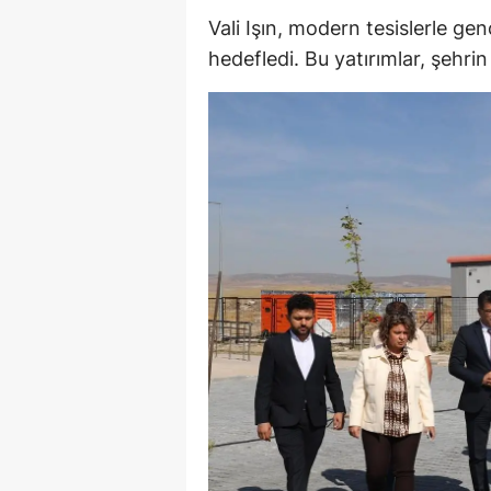
Vali Işın, modern tesislerle ge
M
hedefledi. Bu yatırımlar, şehri
İ
İ
K
K
K
Kı
K
K
K
K