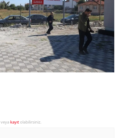
ozgat
onguldak
ksaray
ayburt
araman
ırıkkale
atman
ırnak
artın
r veya
kayıt
olabilirsiniz.
rdahan
ğdır