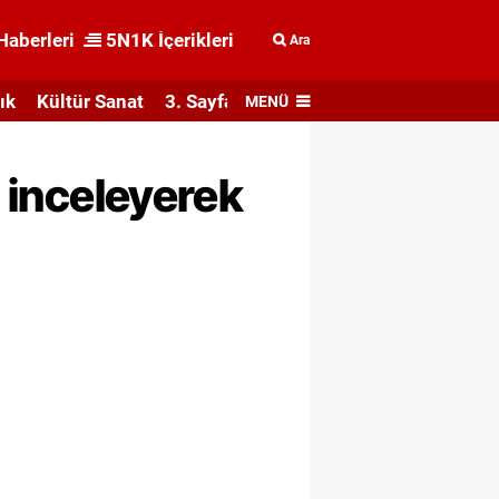
Haberleri
5N1K İçerikleri
Ara
ık
Kültür Sanat
3. Sayfa
MENÜ
i inceleyerek