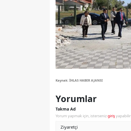
Y
Z
A
B
K
K
Kaynak: İHLAS HABER AJANSI
B
Ş
Yorumlar
B
Takma Ad
Yorum yapmak için, isterseniz
giriş
yapabili
A
I