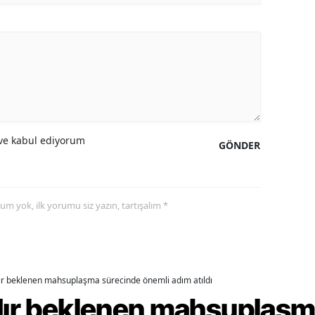
alova
arabük
lis
smaniye
e kabul ediyorum
üzce
GÖNDER
yorum yok, ilk yorumu siz yazın, tartışalım *
dır beklenen mahsuplaşma sürecinde önemli adım atıldı
rdır beklenen mahsuplaş