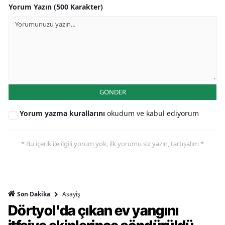
Yorum Yazın (500 Karakter)
GÖNDER
Yorum yazma kurallarını
okudum ve kabul ediyorum
* Bu içerik ile ilgili yorum yok, ilk yorumu siz yazın, tartışalım *
Asayiş
Son Dakika
Dörtyol'da çıkan ev yangını