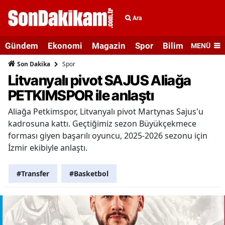
Ara
Gündem
Ekonomi
Magazin
Spor
Bilim ve Teknolo
MENÜ
Spor
Son Dakika
Litvanyalı pivot SAJUS Aliağa
PETKIMSPOR ile anlaştı
Aliağa Petkimspor, Litvanyalı pivot Martynas Sajus'u
kadrosuna kattı. Geçtiğimiz sezon Büyükçekmece
forması giyen başarılı oyuncu, 2025-2026 sezonu için
İzmir ekibiyle anlaştı.
#Transfer
#Basketbol