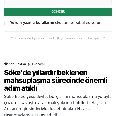
GÖNDER
Yorum yazma kurallarını
okudum ve kabul ediyorum
* Bu içerik ile ilgili yorum yok, ilk yorumu siz yazın, tartışalım *
Ekonomi
Son Dakika
Söke'de yıllardır beklenen
mahsuplaşma sürecinde önemli
adım atıldı
Söke Belediyesi, devlet borçlarını mahsuplaşma yoluyla
çözüme kavuşturarak mali yükünü hafifletti. Başkan
Arıkan’ın girişimleriyle devlet binaları Hazine
taşınmazlarıyla takas edildi.