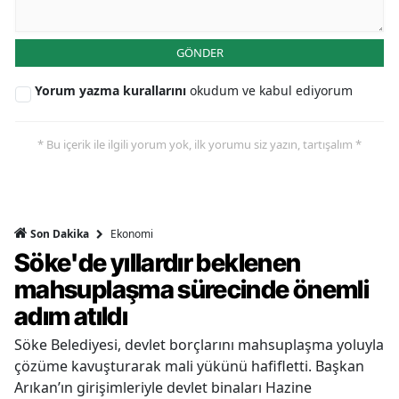
GÖNDER
Yorum yazma kurallarını
okudum ve kabul ediyorum
* Bu içerik ile ilgili yorum yok, ilk yorumu siz yazın, tartışalım *
Ekonomi
Son Dakika
Söke'de yıllardır beklenen
mahsuplaşma sürecinde önemli
adım atıldı
Söke Belediyesi, devlet borçlarını mahsuplaşma yoluyla
çözüme kavuşturarak mali yükünü hafifletti. Başkan
Arıkan’ın girişimleriyle devlet binaları Hazine