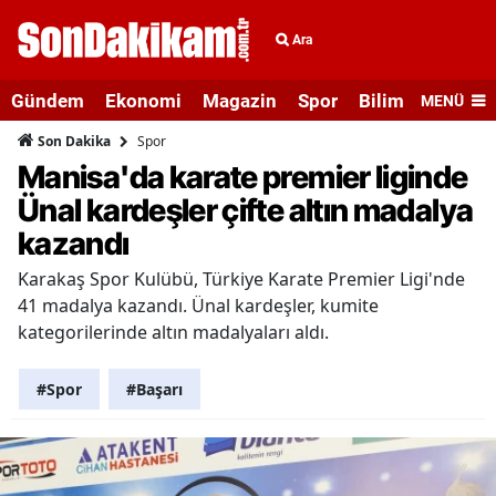
Ara
Gündem
Ekonomi
Magazin
Spor
Bilim ve Teknolo
MENÜ
Spor
Son Dakika
Manisa'da karate premier liginde
Ünal kardeşler çifte altın madalya
kazandı
Karakaş Spor Kulübü, Türkiye Karate Premier Ligi'nde
41 madalya kazandı. Ünal kardeşler, kumite
kategorilerinde altın madalyaları aldı.
#Spor
#Başarı