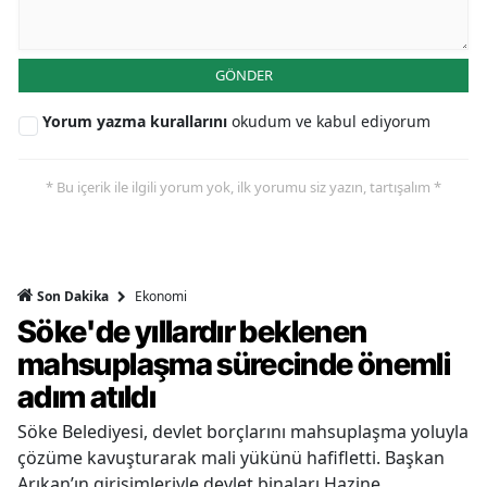
GÖNDER
Yorum yazma kurallarını
okudum ve kabul ediyorum
* Bu içerik ile ilgili yorum yok, ilk yorumu siz yazın, tartışalım *
Ekonomi
Son Dakika
Söke'de yıllardır beklenen
mahsuplaşma sürecinde önemli
adım atıldı
Söke Belediyesi, devlet borçlarını mahsuplaşma yoluyla
çözüme kavuşturarak mali yükünü hafifletti. Başkan
Arıkan’ın girişimleriyle devlet binaları Hazine