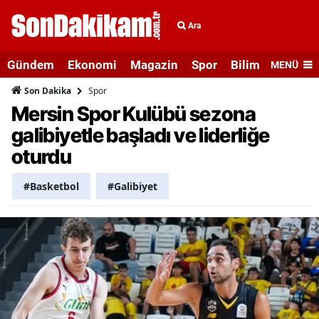
Ara
Gündem
Ekonomi
Magazin
Spor
Bilim ve Teknolo
MENÜ
Spor
Son Dakika
Mersin Spor Kulübü sezona
galibiyetle başladı ve liderliğe
oturdu
#Basketbol
#Galibiyet