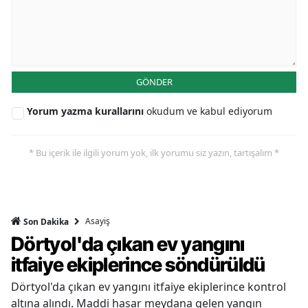
GÖNDER
Yorum yazma kurallarını
okudum ve kabul ediyorum
* Bu içerik ile ilgili yorum yok, ilk yorumu siz yazın, tartışalım *
Asayiş
Son Dakika
Dörtyol'da çıkan ev yangını
itfaiye ekiplerince söndürüldü
Dörtyol'da çıkan ev yangını itfaiye ekiplerince kontrol
altına alındı. Maddi hasar meydana gelen yangın