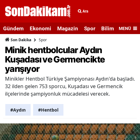
Ara
Gündem
Ekonomi
Magazin
Spor
Bilim ve Teknolo
MENÜ
Spor
Son Dakika
Minik hentbolcular Aydın
Kuşadası ve Germencikte
yarışıyor
Minikler Hentbol Türkiye Şampiyonası Aydın'da başladı.
32 ilden gelen 753 sporcu, Kuşadası ve Germencik
ilçelerinde şampiyonluk mücadelesi verecek.
#Aydın
#Hentbol