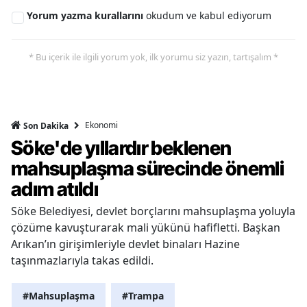
Yorum yazma kurallarını
okudum ve kabul ediyorum
* Bu içerik ile ilgili yorum yok, ilk yorumu siz yazın, tartışalım *
Ekonomi
Son Dakika
Söke'de yıllardır beklenen
mahsuplaşma sürecinde önemli
adım atıldı
Söke Belediyesi, devlet borçlarını mahsuplaşma yoluyla
çözüme kavuşturarak mali yükünü hafifletti. Başkan
Arıkan’ın girişimleriyle devlet binaları Hazine
taşınmazlarıyla takas edildi.
#Mahsuplaşma
#Trampa