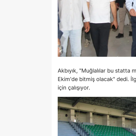
S
Si
S
S
T
Akbıyık, "Muğlalılar bu statta
T
Ekim'de bitmiş olacak" dedi. İ
T
için çalışıyor.
T
Ş
U
V