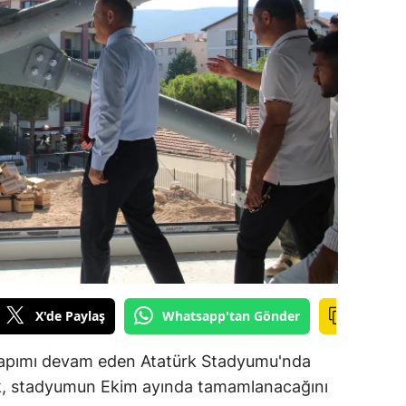
ilecik
ingöl
tlis
olu
urdur
ursa
anakkale
ankırı
X'de Paylaş
Whatsapp'tan Gönder
orum
enizli
, yapımı devam eden Atatürk Stadyumu'nda
ık, stadyumun Ekim ayında tamamlanacağını
iyarbakır