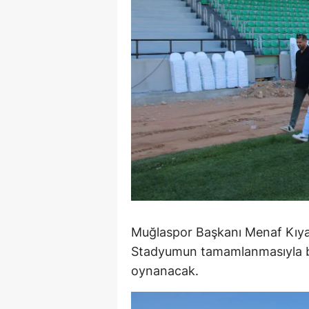
Y
Z
A
B
K
K
B
Ş
Muğlaspor Başkanı Menaf Kıyanç
Stadyumun tamamlanmasıyla bir
B
oynanacak.
A
I