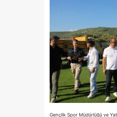
Y
K
Ki
O
D
Gençlik Spor Müdürlüğü ve Yat