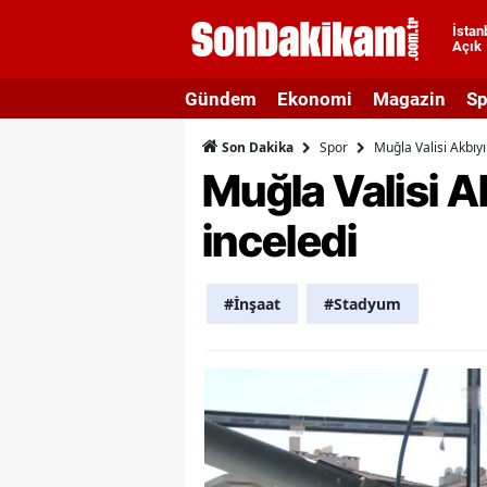
İstan
Açık
A
Gündem
Ekonomi
Magazin
Sp
A
Spor
Muğla Valisi Akbıy
Son Dakika
A
Muğla Valisi A
A
inceledi
A
A
#İnşaat
#Stadyum
A
A
A
B