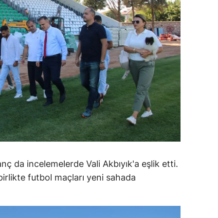
ozgat
onguldak
ksaray
ayburt
araman
ırıkkale
atman
ırnak
 da incelemelerde Vali Akbıyık'a eşlik etti.
likte futbol maçları yeni sahada
artın
rdahan
ğdır