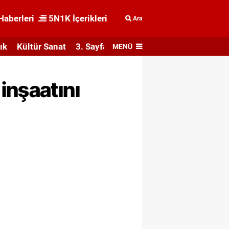
Haberleri
5N1K İçerikleri
Ara
ık
Kültür Sanat
3. Sayfa
MENÜ
inşaatını