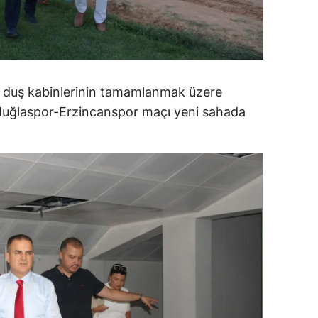
alatya
anisa
ahramanmaraş
 ve duş kabinlerinin tamamlanmak üzere
ardin
Muğlaspor-Erzincanspor maçı yeni sahada
uğla
uş
evşehir
iğde
rdu
ize
akarya