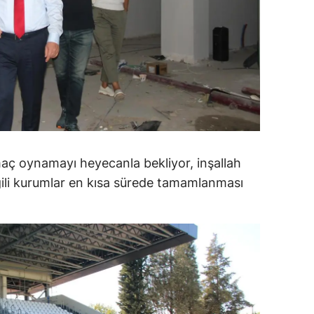
amsun
irt
inop
ivas
ekirdağ
 maç oynamayı heyecanla bekliyor, inşallah
okat
lgili kurumlar en kısa sürede tamamlanması
rabzon
unceli
anlıurfa
şak
an