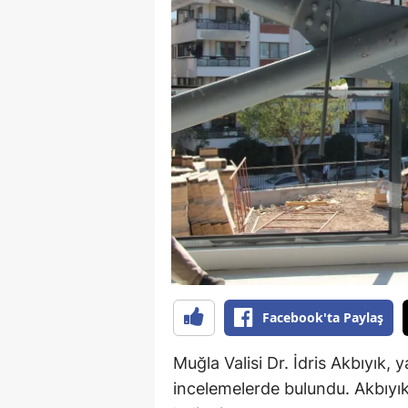
B
B
Bi
B
B
B
Ç
Ç
Facebook'ta Paylaş
Ç
D
Muğla Valisi Dr. İdris Akbıyık
incelemelerde bulundu. Akbıy
D