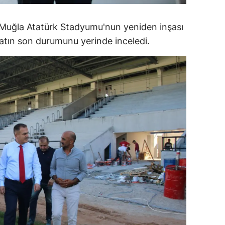
ersin
n Muğla Atatürk Stadyumu'nun yeniden inşası
stanbul
şaatın son durumunu yerinde inceledi.
zmir
ars
astamonu
ayseri
rklareli
ırşehir
ocaeli
onya
ütahya