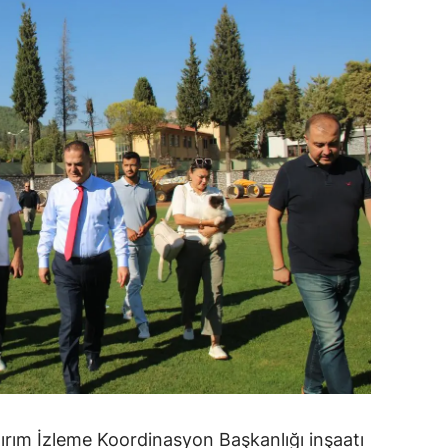
alova
arabük
lis
smaniye
üzce
ırım İzleme Koordinasyon Başkanlığı inşaatı