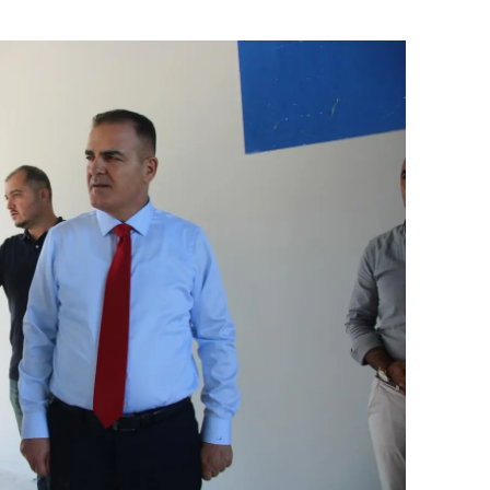
dirne
lazığ
rzincan
rzurum
skişehir
aziantep
iresun
ümüşhane
akkari
atay
sparta