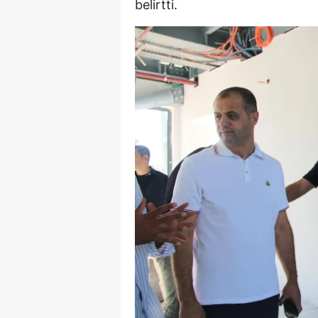
belirtti.
E
E
E
E
E
G
G
G
H
H
I