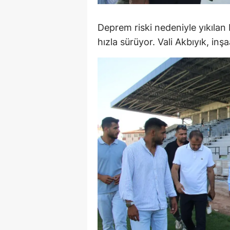
M
Deprem riski nedeniyle yıkıla
İ
hızla sürüyor. Vali Akbıyık, in
İ
K
K
K
Kı
K
K
K
K