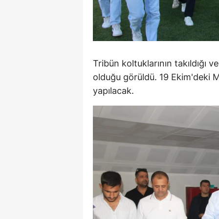
M
M
K
Tribün koltuklarının takıldığı
M
olduğu görüldü. 19 Ekim'deki 
yapılacak.
M
M
N
N
O
R
S