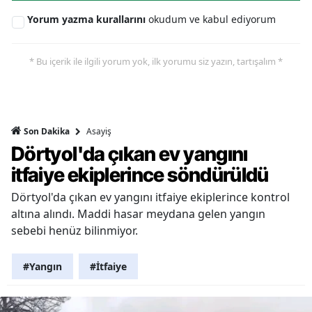
Yorum yazma kurallarını
okudum ve kabul ediyorum
* Bu içerik ile ilgili yorum yok, ilk yorumu siz yazın, tartışalım *
Asayiş
Son Dakika
Dörtyol'da çıkan ev yangını
itfaiye ekiplerince söndürüldü
Dörtyol'da çıkan ev yangını itfaiye ekiplerince kontrol
altına alındı. Maddi hasar meydana gelen yangın
sebebi henüz bilinmiyor.
#Yangın
#İtfaiye