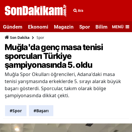
Ara
Gündem
Ekonomi
Magazin
Spor
Bilim ve Teknolo
MENÜ
Spor
Son Dakika
Muğla'da genç masa tenisi
sporcuları Türkiye
şampiyonasında 5. oldu
Muğla Spor Okulları öğrencileri, Adana'daki masa
tenisi yarışmasında erkeklerde 5. sırayı alarak büyük
başarı gösterdi. Sporcular, takım olarak bölge
şampiyonasında dikkat çekti.
#Spor
#Başarı