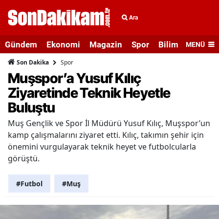
Ara
Gündem
Ekonomi
Magazin
Spor
Bilim ve Teknolo
MENÜ
Spor
Son Dakika
Muşspor’a Yusuf Kılıç
Ziyaretinde Teknik Heyetle
Buluştu
Muş Gençlik ve Spor İl Müdürü Yusuf Kılıç, Muşspor’un
kamp çalışmalarını ziyaret etti. Kılıç, takımın şehir için
önemini vurgulayarak teknik heyet ve futbolcularla
görüştü.
#Futbol
#Muş