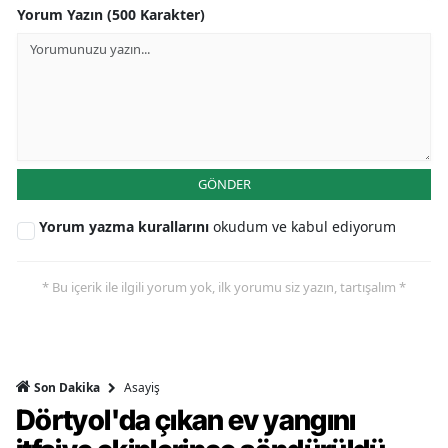
Yorum Yazın (500 Karakter)
GÖNDER
Yorum yazma kurallarını
okudum ve kabul ediyorum
* Bu içerik ile ilgili yorum yok, ilk yorumu siz yazın, tartışalım *
Asayiş
Son Dakika
Dörtyol'da çıkan ev yangını