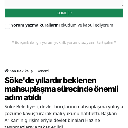
GÖNDER
Yorum yazma kurallarını
okudum ve kabul ediyorum
* Bu içerik ile ilgili yorum yok, ilk yorumu siz yazın, tartışalım *
Ekonomi
Son Dakika
Söke'de yıllardır beklenen
mahsuplaşma sürecinde önemli
adım atıldı
Söke Belediyesi, devlet borçlarını mahsuplaşma yoluyla
çözüme kavuşturarak mali yükünü hafifletti. Başkan
Arıkan’ın girişimleriyle devlet binaları Hazine
taşınmazlarıyla takas edildi.