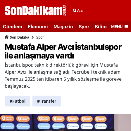
Ara
Gündem
Ekonomi
Magazin
Spor
Bilim ve Teknolo
MENÜ
Spor
Son Dakika
Mustafa Alper Avcı İstanbulspor
ile anlaşmaya vardı
İstanbulspor, teknik direktörlük görevi için Mustafa
Alper Avcı ile anlaşma sağladı. Tecrübeli teknik adam,
Temmuz 2025'ten itibaren 5 yıllık sözleşme ile göreve
başlayacak.
#Futbol
#Transfer