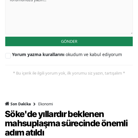
GÖNDER
Yorum yazma kurallarını
okudum ve kabul ediyorum
* Bu içerik ile ilgili yorum yok, ilk yorumu siz yazın, tartışalım *
Ekonomi
Son Dakika
Söke'de yıllardır beklenen
mahsuplaşma sürecinde önemli
adım atıldı