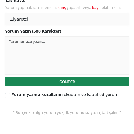
Takma Ad
Yorum yapmak için, isterseniz
giriş
yapabilir veya
kayıt
olabilirsiniz.
Yorum Yazın (500 Karakter)
GÖNDER
Yorum yazma kurallarını
okudum ve kabul ediyorum
* Bu içerik ile ilgili yorum yok, ilk yorumu siz yazın, tartışalım *