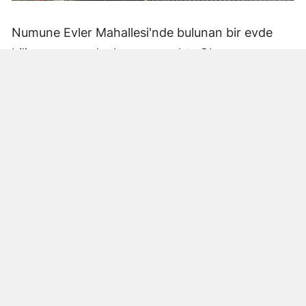
Numune Evler Mahallesi'nde bulunan bir evde
bilinmeyen nedenle yangın çıktı. Olay,
çevredekiler tarafından fark edilerek yetkililere
bildirildi.
Hatay Büyükşehir Belediyesi'ne bağlı itfaiye