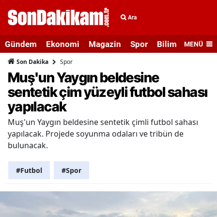
Ara
Gündem
Ekonomi
Magazin
Spor
Bilim ve Teknolo
MENÜ
Spor
Son Dakika
Muş'un Yaygın beldesine
sentetik çim yüzeyli futbol sahası
yapılacak
Muş'un Yaygın beldesine sentetik çimli futbol sahası
yapılacak. Projede soyunma odaları ve tribün de
bulunacak.
#Futbol
#Spor