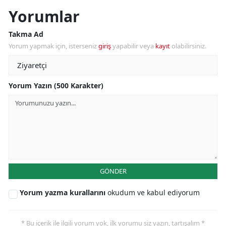
Yorumlar
Takma Ad
Yorum yapmak için, isterseniz
giriş
yapabilir veya
kayıt
olabilirsiniz.
Yorum Yazın (500 Karakter)
GÖNDER
Yorum yazma kurallarını
okudum ve kabul ediyorum
* Bu içerik ile ilgili yorum yok, ilk yorumu siz yazın, tartışalım *