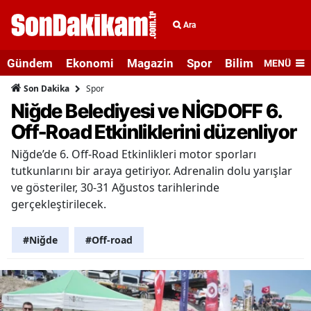
Ara
Gündem
Ekonomi
Magazin
Spor
Bilim ve Teknolo
MENÜ
Spor
Son Dakika
Niğde Belediyesi ve NİGDOFF 6.
Off-Road Etkinliklerini düzenliyor
Niğde’de 6. Off-Road Etkinlikleri motor sporları
tutkunlarını bir araya getiriyor. Adrenalin dolu yarışlar
ve gösteriler, 30-31 Ağustos tarihlerinde
gerçekleştirilecek.
#Niğde
#Off-road