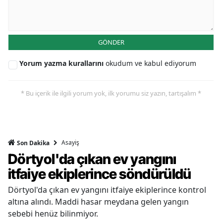
GÖNDER
Yorum yazma kurallarını
okudum ve kabul ediyorum
* Bu içerik ile ilgili yorum yok, ilk yorumu siz yazın, tartışalım *
Asayiş
Son Dakika
Dörtyol'da çıkan ev yangını
itfaiye ekiplerince söndürüldü
Dörtyol'da çıkan ev yangını itfaiye ekiplerince kontrol
altına alındı. Maddi hasar meydana gelen yangın
sebebi henüz bilinmiyor.