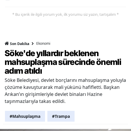
* Bu içerik ile ilgili yorum yok, ilk yorumu siz yazın, tartışalım *
Ekonomi
Son Dakika
Söke'de yıllardır beklenen
mahsuplaşma sürecinde önemli
adım atıldı
Söke Belediyesi, devlet borçlarını mahsuplaşma yoluyla
çözüme kavuşturarak mali yükünü hafifletti. Başkan
Arıkan’ın girişimleriyle devlet binaları Hazine
taşınmazlarıyla takas edildi.
#Mahsuplaşma
#Trampa