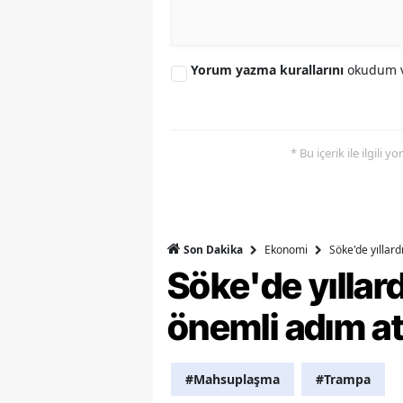
Y
Yorum yazma kurallarını
okudum v
K
Ki
O
* Bu içerik ile ilgili 
D
Ekonomi
Söke'de yıllar
Son Dakika
Söke'de yılla
önemli adım at
#Mahsuplaşma
#Trampa