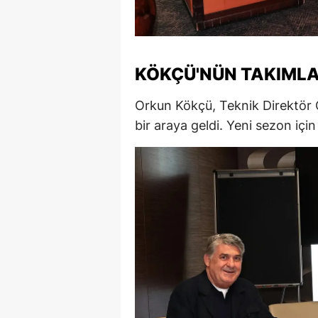
S
Si
KÖKÇÜ'NÜN TAKIMLA
S
Orkun Kökçü, Teknik Direktör 
S
bir araya geldi. Yeni sezon iç
T
T
T
T
Ş
U
V