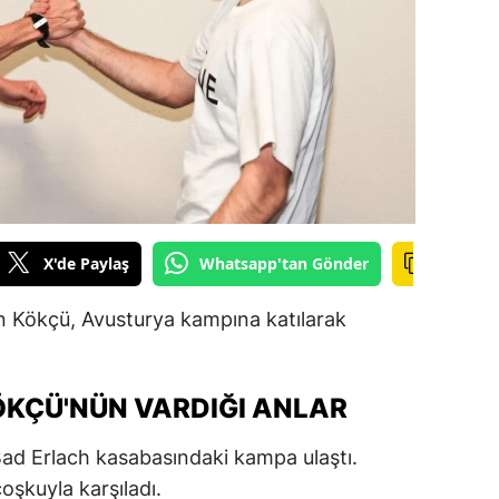
ilecik
ingöl
tlis
olu
urdur
ursa
X'de Paylaş
Whatsapp'tan Gönder
anakkale
un Kökçü, Avusturya kampına katılarak
ankırı
orum
ÖKÇÜ'NÜN VARDIĞI ANLAR
enizli
Bad Erlach kasabasındaki kampa ulaştı.
iyarbakır
coşkuyla karşıladı.