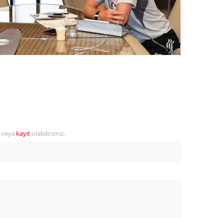
ozgat
onguldak
ksaray
ayburt
araman
ırıkkale
r veya
kayıt
olabilirsiniz.
atman
ırnak
artın
rdahan
ğdır