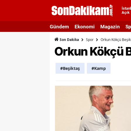
İstan
Açık
A
Gündem
Ekonomi
Magazin
Sp
A
Spor
Orkun Kökçü Beşikt
Son Dakika
A
Orkun Kökçü B
A
A
#Beşiktaş
#Kamp
A
A
A
A
B