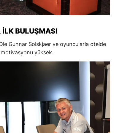
amsun
irt
 İLK BULUŞMASI
inop
Ole Gunnar Solskjaer ve oyuncularla otelde
ivas
in motivasyonu yüksek.
ekirdağ
okat
rabzon
unceli
anlıurfa
şak
an