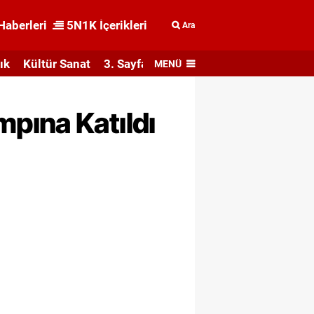
Haberleri
5N1K İçerikleri
Ara
ık
Kültür Sanat
3. Sayfa
MENÜ
pına Katıldı