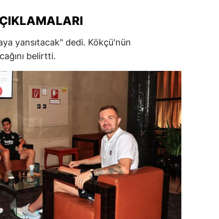
alatya
AÇIKLAMALARI
anisa
aya yansıtacak" dedi. Kökçü'nün
ahramanmaraş
cağını belirtti.
ardin
uğla
uş
evşehir
iğde
rdu
ize
akarya