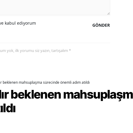
alova
e kabul ediyorum
arabük
GÖNDER
lis
smaniye
yorum yok, ilk yorumu siz yazın, tartışalım *
üzce
dır beklenen mahsuplaşma sürecinde önemli adım atıldı
rdır beklenen mahsuplaş
ıldı