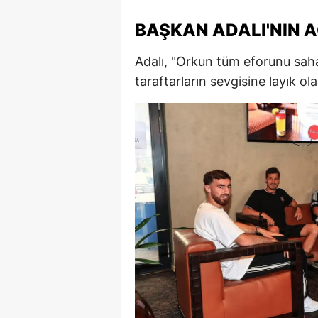
M
BAŞKAN ADALI'NIN 
M
Adalı, "Orkun tüm eforunu sah
K
taraftarların sevgisine layık ola
M
M
M
N
N
O
R
S