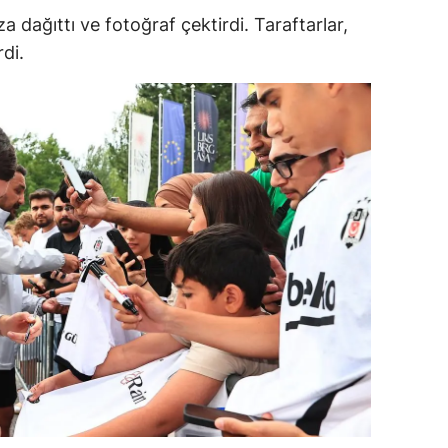
a dağıttı ve fotoğraf çektirdi. Taraftarlar,
ersin
di.
stanbul
zmir
ars
astamonu
ayseri
rklareli
ırşehir
ocaeli
onya
ütahya