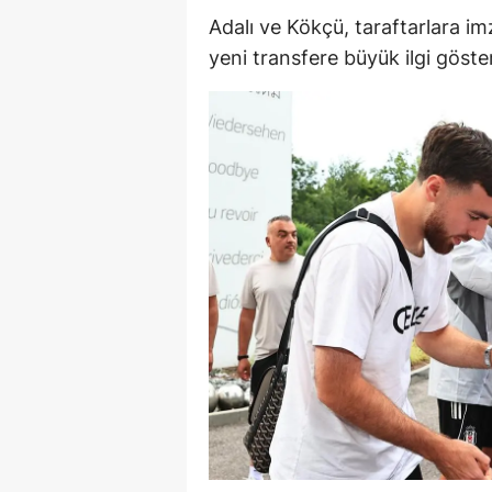
Adalı ve Kökçü, taraftarlara imz
M
yeni transfere büyük ilgi göster
İ
İ
K
K
K
Kı
K
K
K
K