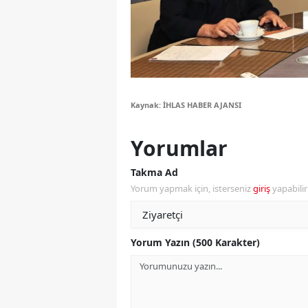
Y
Z
A
Kaynak: İHLAS HABER AJANSI
B
K
Yorumlar
K
Takma Ad
Yorum yapmak için, isterseniz
giriş
yapabili
B
Ş
Yorum Yazın (500 Karakter)
B
A
I