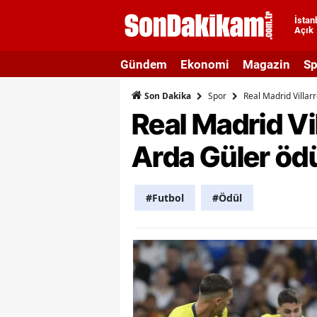
İstan
Açık
A
Gündem
Ekonomi
Magazin
Sp
A
Spor
Real Madrid Villarr
Son Dakika
A
Real Madrid Vil
A
Arda Güler ödü
A
A
#Futbol
#Ödül
A
A
A
B