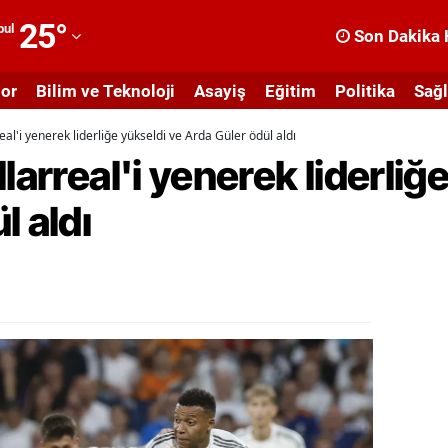
25
°
bul
Son Dakika 
dana
or
Bilim ve Teknoloji
Asayiş
Eğitim
Politika
Sağl
dıyaman
eal'i yenerek liderliğe yükseldi ve Arda Güler ödül aldı
fyonkarahisar
larreal'i yenerek liderliğ
ğrı
l aldı
masya
nkara
ntalya
rtvin
ydın
alıkesir