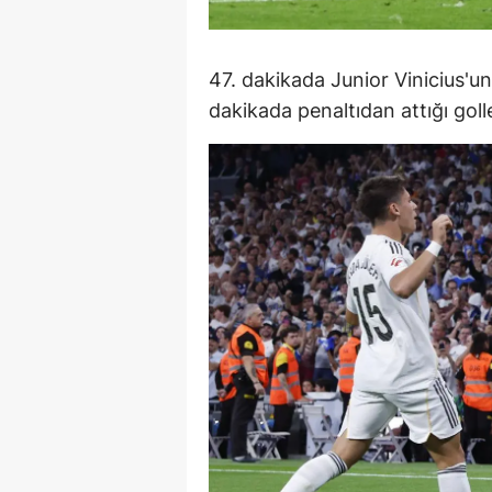
S
47. dakikada Junior Vinicius'un
Si
dakikada penaltıdan attığı golle
S
S
T
T
T
T
Ş
U
V