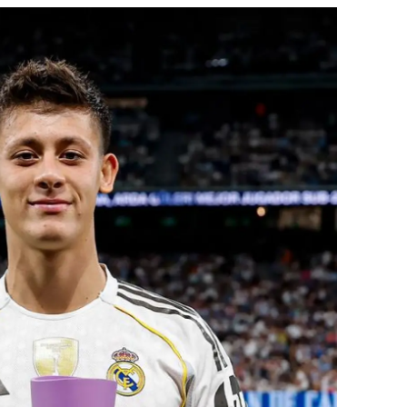
dirne
lazığ
rzincan
rzurum
skişehir
aziantep
iresun
ümüşhane
akkari
atay
sparta