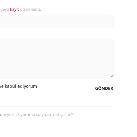
r veya
kayıt
olabilirsiniz.
alova
arabük
lis
smaniye
üzce
e kabul ediyorum
GÖNDER
yorum yok, ilk yorumu siz yazın, tartışalım *