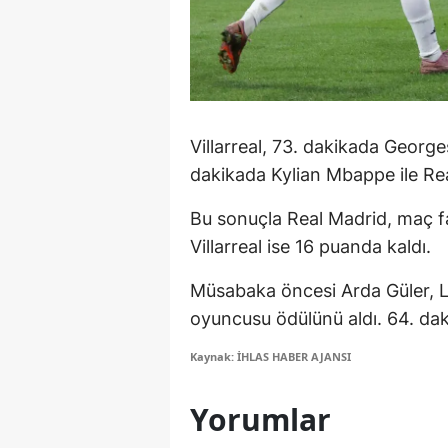
Y
Z
A
Villarreal, 73. dakikada George
B
dakikada Kylian Mbappe ile Real
K
Bu sonuçla Real Madrid, maç faz
K
Villarreal ise 16 puanda kaldı.
B
Müsabaka öncesi Arda Güler, La 
oyuncusu ödülünü aldı. 64. dak
Ş
Kaynak: İHLAS HABER AJANSI
B
A
Yorumlar
I