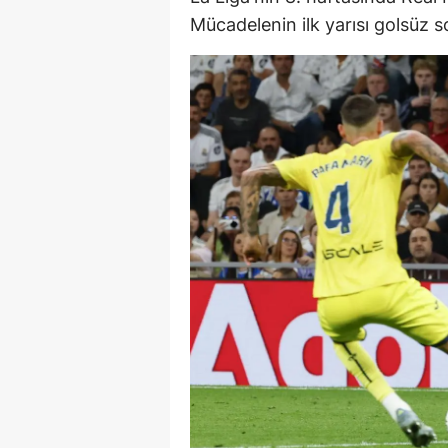
Mücadelenin ilk yarısı golsüz s
M
M
K
M
M
M
N
N
O
R
S