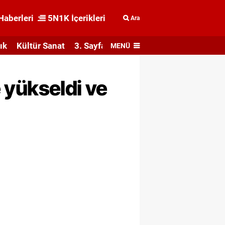
Haberleri
5N1K İçerikleri
Ara
ık
Kültür Sanat
3. Sayfa
MENÜ
e yükseldi ve