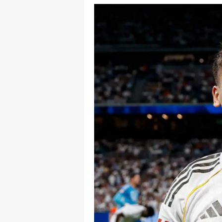
E
E
E
E
E
G
G
G
H
H
I