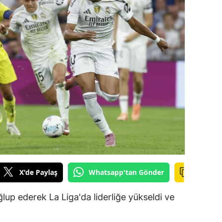
ilecik
ingöl
tlis
olu
urdur
ursa
anakkale
ankırı
X'de Paylaş
Whatsapp'tan Gönder
orum
enizli
ğlup ederek La Liga'da liderliğe yükseldi ve
iyarbakır