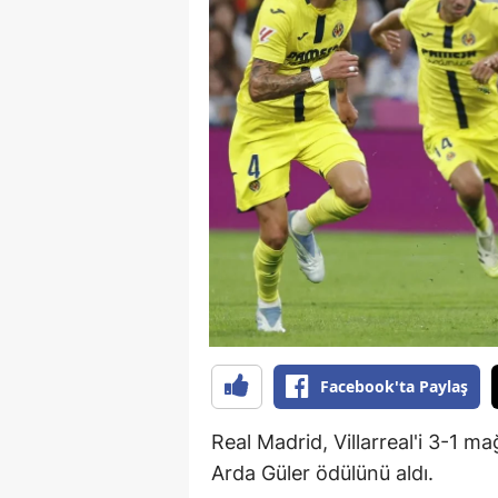
B
B
Bi
B
B
B
Ç
Ç
Facebook'ta Paylaş
Ç
D
Real Madrid, Villarreal'i 3-1 ma
Arda Güler ödülünü aldı.
D