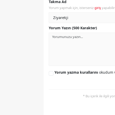
Takma Ad
Yorum yapmak için, isterseniz
giriş
yapabili
Y
K
Yorum Yazın (500 Karakter)
Ki
O
D
Yorum yazma kurallarını
okudum v
* Bu içerik ile ilgili 