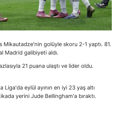
ozgat
onguldak
ksaray
s Mikautadze'nin golüyle skoru 2-1 yaptı. 81.
ayburt
 Madrid galibiyeti aldı.
araman
lasıyla 21 puana ulaştı ve lider oldu.
ırıkkale
atman
Liga'da eylül ayının en iyi 23 yaş altı
ikada yerini Jude Bellingham'a bıraktı.
ırnak
artın
rdahan
ğdır