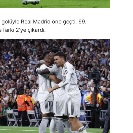
amsun
 golüyle Real Madrid öne geçti. 69.
irt
 farkı 2'ye çıkardı.
inop
ivas
ekirdağ
okat
rabzon
unceli
anlıurfa
şak
an