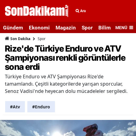
Ara
Gündem
Ekonomi
Magazin
Spor
Bilim ve Teknolo
MENÜ
Spor
Son Dakika
Rize'de Türkiye Enduro ve ATV
Şampiyonası renkli görüntülerle
sona erdi
Türkiye Enduro ve ATV Şampiyonası Rize'de
tamamlandı. Çeşitli kategorilerde yarışan sporcular,
Senoz Vadisi'nde heyecan dolu mücadeleler sergiledi.
#Atv
#Enduro