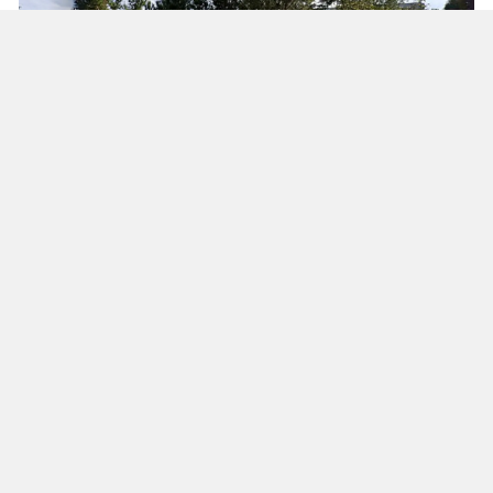
Yenikent Mahallesi’ndeki okul binası,
mahsuplaşma kapsamında devletle trampa
edilen ilk taşınmaz oldu. Plan ve Bütçe
Komisyonu’nun incelemesi sonucu taşınmazın
değeri 194 milyon TL olarak belirlendi.