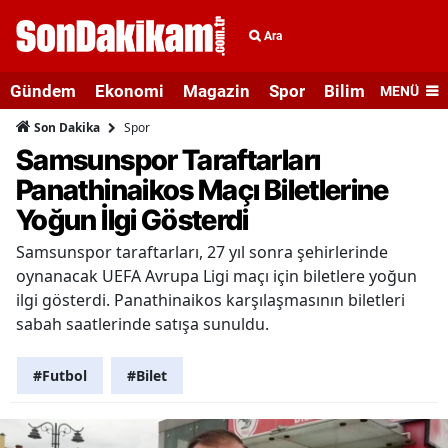
Ara
Gündem
Ekonomi
Magazin
Spor
Bilim ve Teknolo
MENÜ
Spor
Son Dakika
Samsunspor Taraftarları
Panathinaikos Maçı Biletlerine
Yoğun İlgi Gösterdi
Samsunspor taraftarları, 27 yıl sonra şehirlerinde
oynanacak UEFA Avrupa Ligi maçı için biletlere yoğun
ilgi gösterdi. Panathinaikos karşılaşmasının biletleri
sabah saatlerinde satışa sunuldu.
#Futbol
#Bilet