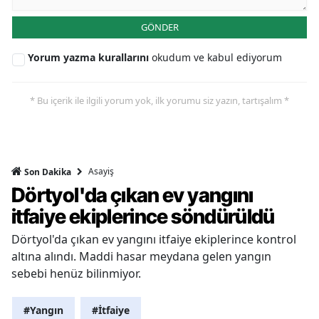
GÖNDER
Yorum yazma kurallarını
okudum ve kabul ediyorum
* Bu içerik ile ilgili yorum yok, ilk yorumu siz yazın, tartışalım *
Asayiş
Son Dakika
Dörtyol'da çıkan ev yangını
itfaiye ekiplerince söndürüldü
Dörtyol'da çıkan ev yangını itfaiye ekiplerince kontrol
altına alındı. Maddi hasar meydana gelen yangın
sebebi henüz bilinmiyor.
#Yangın
#İtfaiye