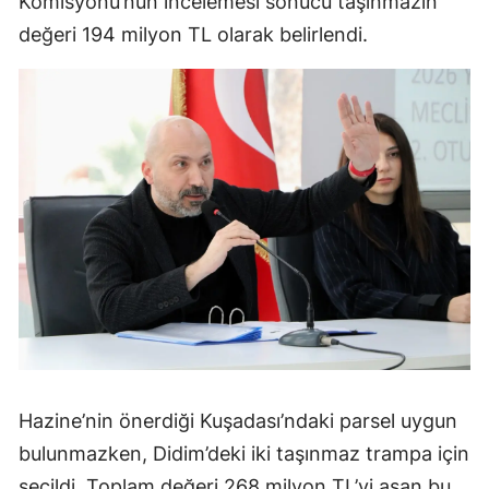
Komisyonu’nun incelemesi sonucu taşınmazın
değeri 194 milyon TL olarak belirlendi.
Hazine’nin önerdiği Kuşadası’ndaki parsel uygun
bulunmazken, Didim’deki iki taşınmaz trampa için
seçildi. Toplam değeri 268 milyon TL’yi aşan bu