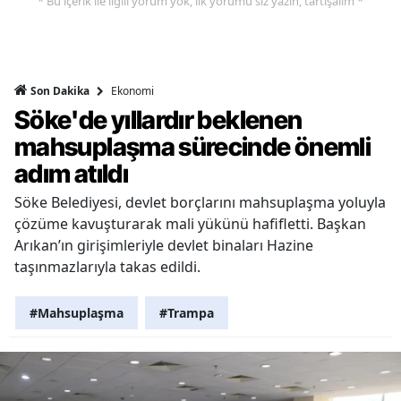
* Bu içerik ile ilgili yorum yok, ilk yorumu siz yazın, tartışalım *
Ekonomi
Son Dakika
Söke'de yıllardır beklenen
mahsuplaşma sürecinde önemli
adım atıldı
Söke Belediyesi, devlet borçlarını mahsuplaşma yoluyla
çözüme kavuşturarak mali yükünü hafifletti. Başkan
Arıkan’ın girişimleriyle devlet binaları Hazine
taşınmazlarıyla takas edildi.
#Mahsuplaşma
#Trampa