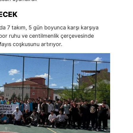
dirne
ECEK
lazığ
da 7 takım, 5 gün boyunca karşı karşıya
rzincan
por ruhu ve centilmenlik çerçevesinde
rzurum
ayıs coşkusunu artırıyor.
skişehir
aziantep
iresun
ümüşhane
akkari
atay
sparta