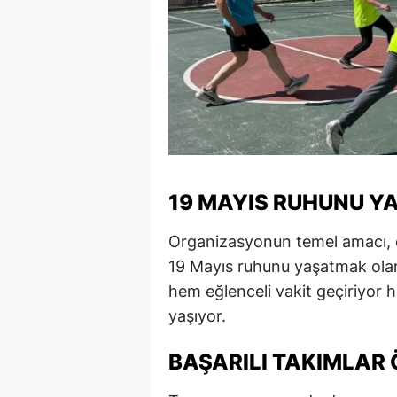
M
M
K
M
M
19 MAYIS RUHUNU Y
M
Organizasyonun temel amacı, öğr
N
19 Mayıs ruhunu yaşatmak olara
N
hem eğlenceli vakit geçiriyo
yaşıyor.
O
R
BAŞARILI TAKIMLAR
S