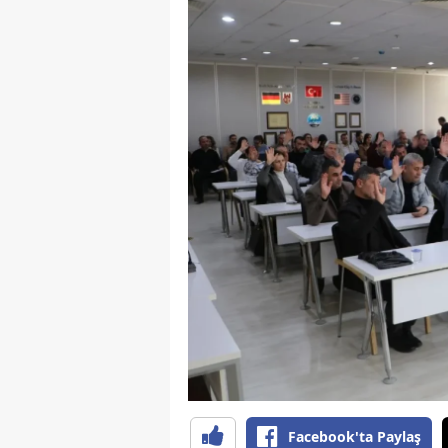
Y
K
Ki
O
D
Facebook'ta Paylaş