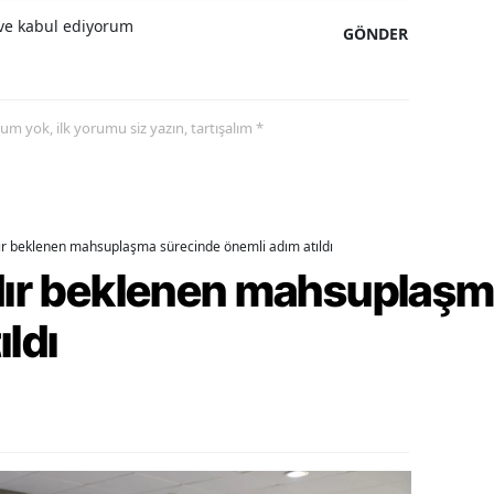
e kabul ediyorum
GÖNDER
ozgat
onguldak
yorum yok, ilk yorumu siz yazın, tartışalım *
ksaray
ayburt
araman
dır beklenen mahsuplaşma sürecinde önemli adım atıldı
ırıkkale
rdır beklenen mahsuplaş
atman
ıldı
ırnak
artın
rdahan
ğdır