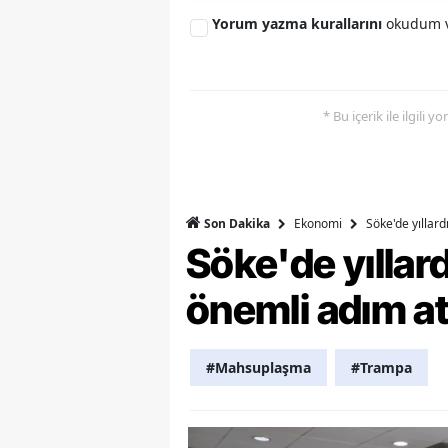
Yorum yazma kurallarını
okudum v
Y
Z
* Bu içerik ile ilgili 
A
B
K
Ekonomi
Söke'de yıllar
Son Dakika
K
Söke'de yılla
B
önemli adım at
Ş
B
#Mahsuplaşma
#Trampa
A
I