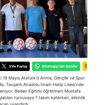
ilecik
ingöl
tlis
olu
urdur
ursa
anakkale
X'de Paylaş
Whatsapp'tan Gönder
ankırı
ki 19 Mayıs Atatürk'ü Anma, Gençlik ve Spor
orum
a, Tavşanlı Anadolu İmam Hatip Lisesi'nde
nleniyor. Beden Eğitimi öğretmeni Mustafa
enizli
atılan turnuvaya 7 takım katılırken, etkinlik
iyarbakır
ecan uyandırdı.