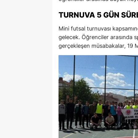
E
TURNUVA 5 GÜN SÜR
E
Mini futsal turnuvası kapsamın
E
gelecek. Öğrenciler arasında s
E
gerçekleşen müsabakalar, 19 M
E
G
G
G
H
H
I