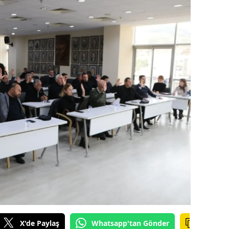
alova
arabük
lis
smaniye
üzce
X'de Paylaş
Whatsapp'tan Gönder