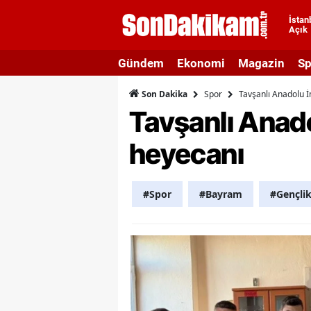
İstan
Açık
A
Gündem
Ekonomi
Magazin
Sp
A
Spor
Tavşanlı Anadolu İ
Son Dakika
A
Tavşanlı Anado
A
heyecanı
A
A
#Spor
#Bayram
#Gençli
A
A
A
B