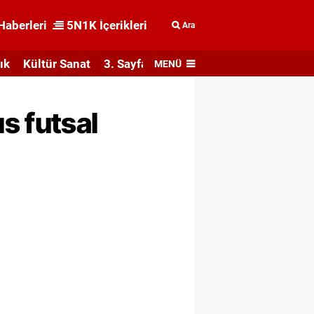
Haberleri
5N1K İçerikleri
Ara
ık
Kültür Sanat
3. Sayfa
MENÜ
s futsal