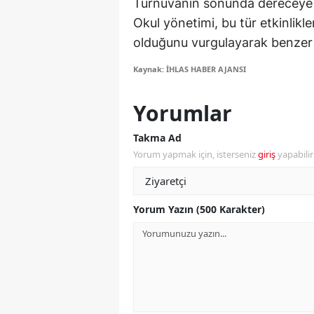
Turnuvanın sonunda dereceye gi
Okul yönetimi, bu tür etkinlikle
S
olduğunu vurgulayarak benzer 
Si
Kaynak: İHLAS HABER AJANSI
S
Yorumlar
S
Takma Ad
T
Yorum yapmak için, isterseniz
giriş
yapabili
T
T
Yorum Yazın (500 Karakter)
T
Ş
U
V