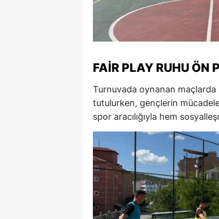
M
İ
İ
FAIR PLAY RUHU ÖN
K
Turnuvada oynanan maçlarda do
K
tutulurken, gençlerin mücadele 
K
spor aracılığıyla hem sosyalleşm
Kı
K
K
K
K