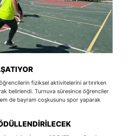
alatya
anisa
ahramanmaraş
ardin
uğla
AŞATIYOR
uş
encilerin fiziksel aktivitelerini artırırken
evşehir
k belirlendi. Turnuva süresince öğrenciler
iğde
r hem de bayram coşkusunu spor yaparak
rdu
ize
 ÖDÜLLENDIRILECEK
akarya