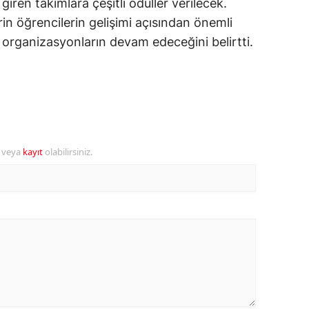
ren takımlara çeşitli ödüller verilecek.
rin öğrencilerin gelişimi açısından önemli
amsun
organizasyonların devam edeceğini belirtti.
irt
inop
ivas
ekirdağ
r veya
kayıt
olabilirsiniz.
okat
rabzon
unceli
anlıurfa
şak
an