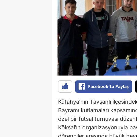
B
B
Bi
B
B
B
Ç
Facebook'ta Paylaş
Ç
Kütahya'nın Tavşanlı ilçesinde
Ç
Bayramı kutlamaları kapsamınd
özel bir futsal turnuvası düze
D
Köksal'ın organizasyonuyla başl
D
öğrenciler arasında büyük hey