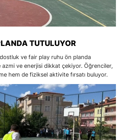
ersin
stanbul
zmir
 PLANDA TUTULUYOR
ars
stluk ve fair play ruhu ön planda
astamonu
azmi ve enerjisi dikkat çekiyor. Öğrenciler,
ayseri
e hem de fiziksel aktivite fırsatı buluyor.
rklareli
ırşehir
ocaeli
onya
ütahya