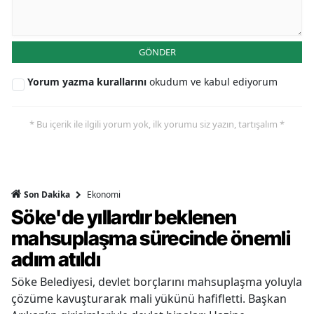
GÖNDER
Yorum yazma kurallarını
okudum ve kabul ediyorum
* Bu içerik ile ilgili yorum yok, ilk yorumu siz yazın, tartışalım *
Ekonomi
Son Dakika
Söke'de yıllardır beklenen
mahsuplaşma sürecinde önemli
adım atıldı
Söke Belediyesi, devlet borçlarını mahsuplaşma yoluyla
çözüme kavuşturarak mali yükünü hafifletti. Başkan