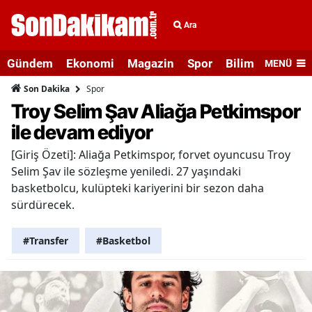
Ara
Gündem
Ekonomi
Magazin
Spor
Bilim ve Teknolo
MENÜ
Spor
Son Dakika
Troy Selim Şav Aliağa Petkimspor
ile devam ediyor
[Giriş Özeti]: Aliağa Petkimspor, forvet oyuncusu Troy
Selim Şav ile sözleşme yeniledi. 27 yaşındaki
basketbolcu, kulüpteki kariyerini bir sezon daha
sürdürecek.
#Transfer
#Basketbol