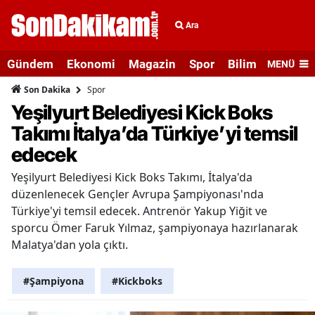
Ara
Gündem
Ekonomi
Magazin
Spor
Bilim ve Teknolo
MENÜ
Spor
Son Dakika
Yeşilyurt Belediyesi Kick Boks
Takımı İtalya’da Türkiye’yi temsil
edecek
Yeşilyurt Belediyesi Kick Boks Takımı, İtalya'da
düzenlenecek Gençler Avrupa Şampiyonası'nda
Türkiye'yi temsil edecek. Antrenör Yakup Yiğit ve
sporcu Ömer Faruk Yılmaz, şampiyonaya hazırlanarak
Malatya'dan yola çıktı.
#Şampiyona
#Kickboks