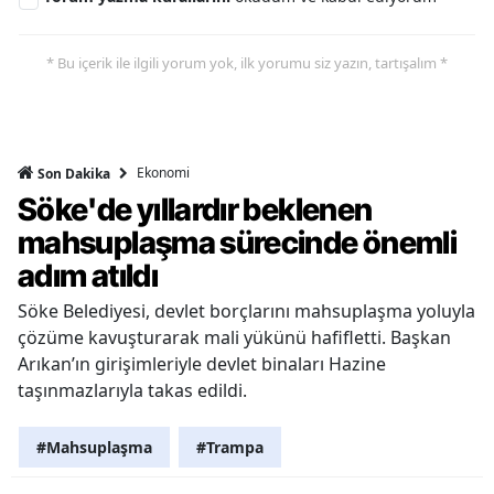
* Bu içerik ile ilgili yorum yok, ilk yorumu siz yazın, tartışalım *
Ekonomi
Son Dakika
Söke'de yıllardır beklenen
mahsuplaşma sürecinde önemli
adım atıldı
Söke Belediyesi, devlet borçlarını mahsuplaşma yoluyla
çözüme kavuşturarak mali yükünü hafifletti. Başkan
Arıkan’ın girişimleriyle devlet binaları Hazine
taşınmazlarıyla takas edildi.
#Mahsuplaşma
#Trampa