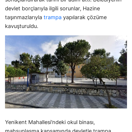
devlet borçlarıyla ilgili sorunlar, Hazine
taşınmazlarıyla
trampa
yapılarak çözüme
kavuşturuldu.
Yenikent Mahallesi’ndeki okul binası,
mahsuplaşma kapsamında devletle trampa