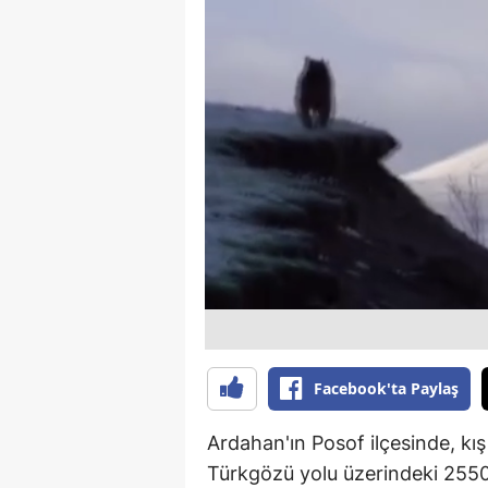
B
B
Bi
B
B
B
Ç
Ç
Ç
Facebook'ta Paylaş
D
Ardahan'ın Posof ilçesinde, k
D
Türkgözü yolu üzerindeki 2550 