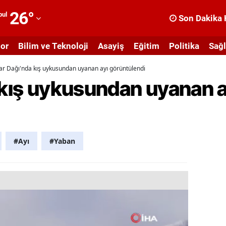
26
°
bul
Son Dakika 
dana
or
Bilim ve Teknoloji
Asayiş
Eğitim
Politika
Sağl
dıyaman
gar Dağı'nda kış uykusundan uyanan ayı görüntülendi
fyonkarahisar
 kış uykusundan uyanan a
ğrı
masya
nkara
#Ayı
#Yaban
ntalya
rtvin
ydın
alıkesir