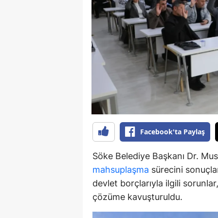
Y
Z
A
B
K
K
Facebook'ta Paylaş
B
Söke Belediye Başkanı Dr. Must
Ş
mahsuplaşma
sürecini sonuçlan
B
devlet borçlarıyla ilgili sorunl
çözüme kavuşturuldu.
A
I