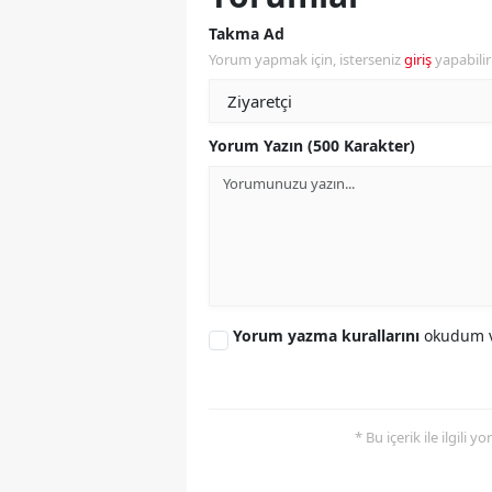
Takma Ad
M
Yorum yapmak için, isterseniz
giriş
yapabili
M
K
Yorum Yazın (500 Karakter)
M
M
M
N
Yorum yazma kurallarını
okudum v
N
O
* Bu içerik ile ilgili 
R
S