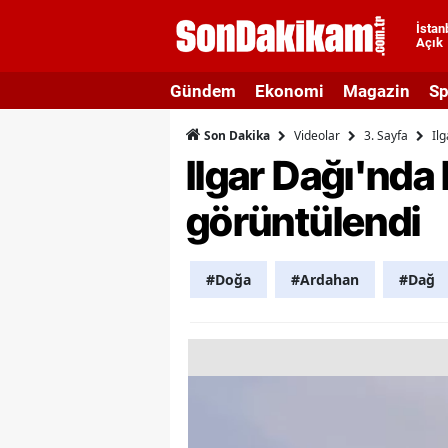
İstan
Açık
A
Gündem
Ekonomi
Magazin
Sp
A
Videolar
3. Sayfa
Il
Son Dakika
A
Ilgar Dağı'nda
A
görüntülendi
A
A
#Doğa
#Ardahan
#Dağ
A
A
A
B