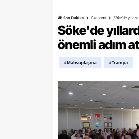
S
Ekonomi
Söke'de yıllar
Son Dakika
Si
Söke'de yılla
S
önemli adım at
S
T
#Mahsuplaşma
#Trampa
T
T
T
Ş
U
V