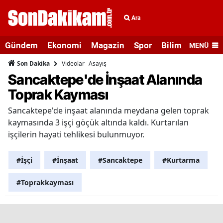
Ara
Gündem
Ekonomi
Magazin
Spor
Bilim ve Teknolo
MENÜ
Videolar
Asayiş
Son Dakika
Sancaktepe'de İnşaat Alanında
Toprak Kayması
Sancaktepe'de inşaat alanında meydana gelen toprak
kaymasında 3 işçi göçük altında kaldı. Kurtarılan
işçilerin hayati tehlikesi bulunmuyor.
#İşçi
#İnşaat
#Sancaktepe
#Kurtarma
#Toprakkayması