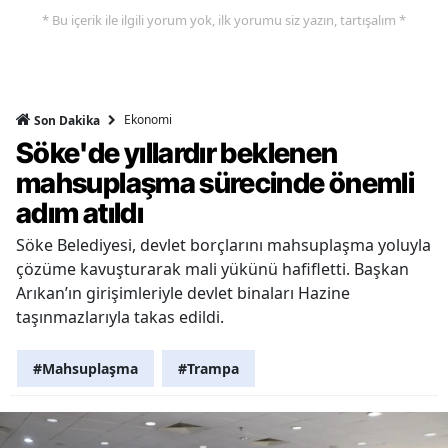
* Bu içerik ile ilgili yorum yok, ilk yorumu siz yazın, tartışalım *
Ekonomi
Son Dakika
Söke'de yıllardır beklenen
mahsuplaşma sürecinde önemli
adım atıldı
Söke Belediyesi, devlet borçlarını mahsuplaşma yoluyla
çözüme kavuşturarak mali yükünü hafifletti. Başkan
Arıkan’ın girişimleriyle devlet binaları Hazine
taşınmazlarıyla takas edildi.
#Mahsuplaşma
#Trampa