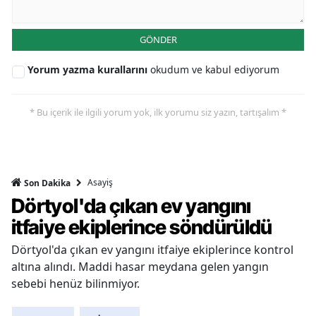
GÖNDER
Yorum yazma kurallarını
okudum ve kabul ediyorum
* Bu içerik ile ilgili yorum yok, ilk yorumu siz yazın, tartışalım *
Asayiş
Son Dakika
Dörtyol'da çıkan ev yangını
itfaiye ekiplerince söndürüldü
Dörtyol'da çıkan ev yangını itfaiye ekiplerince kontrol
altına alındı. Maddi hasar meydana gelen yangın
sebebi henüz bilinmiyor.