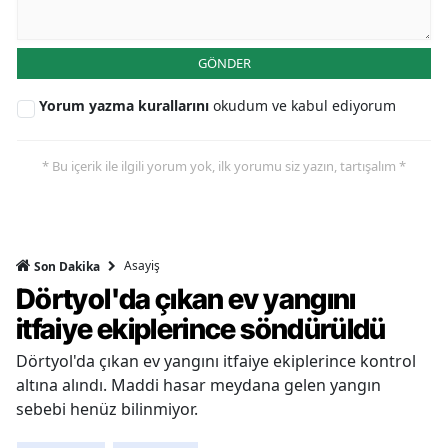
GÖNDER
Yorum yazma kurallarını
okudum ve kabul ediyorum
* Bu içerik ile ilgili yorum yok, ilk yorumu siz yazın, tartışalım *
Asayiş
Son Dakika
Dörtyol'da çıkan ev yangını
itfaiye ekiplerince söndürüldü
Dörtyol'da çıkan ev yangını itfaiye ekiplerince kontrol
altına alındı. Maddi hasar meydana gelen yangın
sebebi henüz bilinmiyor.