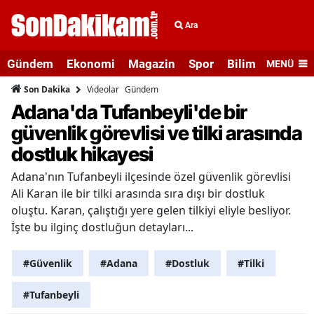
Ara
Gündem
Ekonomi
Magazin
Spor
Bilim ve Teknolo
MENÜ
Videolar
Gündem
Son Dakika
Adana'da Tufanbeyli'de bir
güvenlik görevlisi ve tilki arasında
dostluk hikayesi
Adana'nın Tufanbeyli ilçesinde özel güvenlik görevlisi
Ali Karan ile bir tilki arasında sıra dışı bir dostluk
oluştu. Karan, çalıştığı yere gelen tilkiyi eliyle besliyor.
İşte bu ilginç dostluğun detayları...
#Güvenlik
#Adana
#Dostluk
#Tilki
#Tufanbeyli