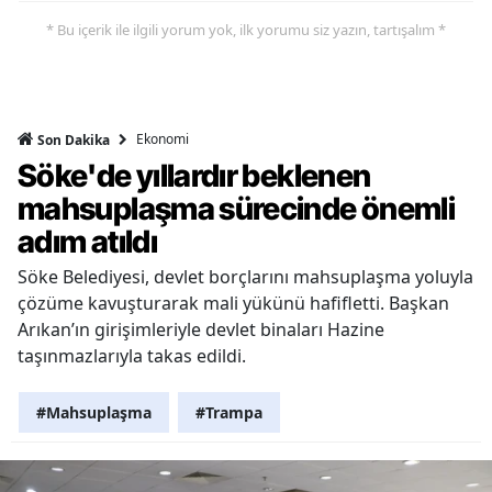
* Bu içerik ile ilgili yorum yok, ilk yorumu siz yazın, tartışalım *
Ekonomi
Son Dakika
Söke'de yıllardır beklenen
mahsuplaşma sürecinde önemli
adım atıldı
Söke Belediyesi, devlet borçlarını mahsuplaşma yoluyla
çözüme kavuşturarak mali yükünü hafifletti. Başkan
Arıkan’ın girişimleriyle devlet binaları Hazine
taşınmazlarıyla takas edildi.
#Mahsuplaşma
#Trampa