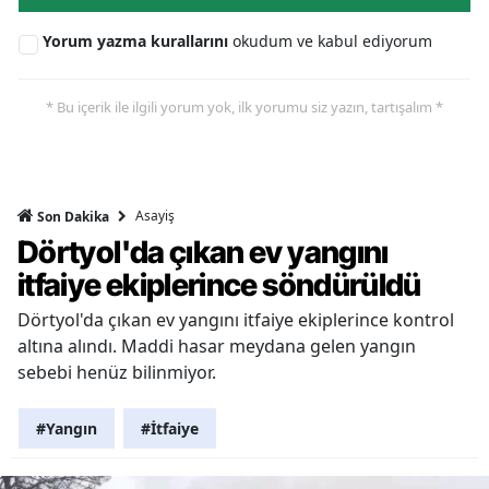
Yorum yazma kurallarını
okudum ve kabul ediyorum
* Bu içerik ile ilgili yorum yok, ilk yorumu siz yazın, tartışalım *
Asayiş
Son Dakika
Dörtyol'da çıkan ev yangını
itfaiye ekiplerince söndürüldü
Dörtyol'da çıkan ev yangını itfaiye ekiplerince kontrol
altına alındı. Maddi hasar meydana gelen yangın
sebebi henüz bilinmiyor.
#Yangın
#İtfaiye