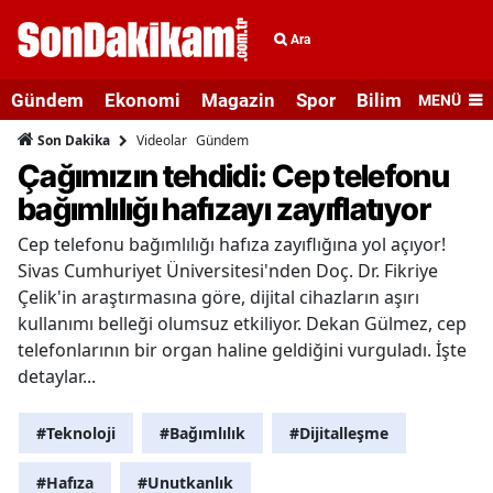
Ara
Gündem
Ekonomi
Magazin
Spor
Bilim ve Teknolo
MENÜ
Videolar
Gündem
Son Dakika
Çağımızın tehdidi: Cep telefonu
bağımlılığı hafızayı zayıflatıyor
Cep telefonu bağımlılığı hafıza zayıflığına yol açıyor!
Sivas Cumhuriyet Üniversitesi'nden Doç. Dr. Fikriye
Çelik'in araştırmasına göre, dijital cihazların aşırı
kullanımı belleği olumsuz etkiliyor. Dekan Gülmez, cep
telefonlarının bir organ haline geldiğini vurguladı. İşte
detaylar...
#Teknoloji
#Bağımlılık
#Dijitalleşme
#Hafıza
#Unutkanlık