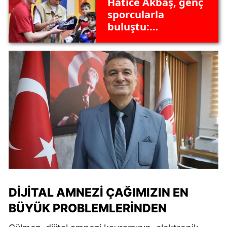
Hatice Akbaş, genç
sporcularla
buluştu:
Tecrübelerini
paylaştı
DIJITAL AMNEZI ÇAĞIMIZIN EN
BÜYÜK PROBLEMLERINDEN