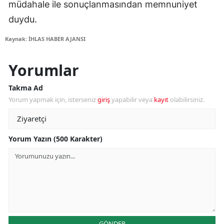
müdahale ile sonuçlanmasından memnuniyet
duydu.
Kaynak: İHLAS HABER AJANSI
Yorumlar
Takma Ad
Yorum yapmak için, isterseniz
giriş
yapabilir veya
kayıt
olabilirsiniz.
Yorum Yazın (500 Karakter)
GÖNDER