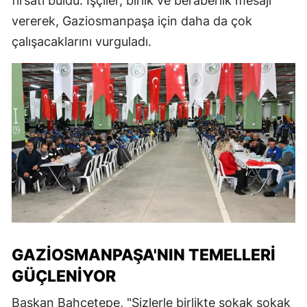
fırsatı buldu. İşçiler, birlik ve beraberlik mesajı
vererek, Gaziosmanpaşa için daha da çok
çalışacaklarını vurguladı.
GAZIOSMANPAŞA'NIN TEMELLERI
GÜÇLENIYOR
Başkan Bahçetepe, "Sizlerle birlikte sokak sokak