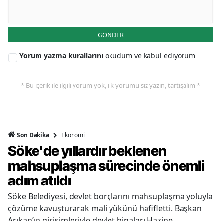
GÖNDER
Yorum yazma kurallarını
okudum ve kabul ediyorum
* Bu içerik ile ilgili yorum yok, ilk yorumu siz yazın, tartışalım *
Ekonomi
Son Dakika
Söke'de yıllardır beklenen
mahsuplaşma sürecinde önemli
adım atıldı
Söke Belediyesi, devlet borçlarını mahsuplaşma yoluyla
çözüme kavuşturarak mali yükünü hafifletti. Başkan
Arıkan’ın girişimleriyle devlet binaları Hazine