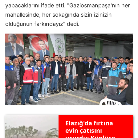
yapacaklarını ifade etti. "Gaziosmanpaşa'nın her
mahallesinde, her sokağında sizin izinizin
olduğunun farkındayız" dedi.
Elazığ'da fırtına
evin çatısını
uçurdu: Küplüce