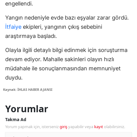
engellendi.
Yangın nedeniyle evde bazı eşyalar zarar gördü.
İtfaiye
ekipleri, yangının çıkış sebebini
araştırmaya başladı.
Olayla ilgili detaylı bilgi edinmek için soruşturma
devam ediyor. Mahalle sakinleri olayın hızlı
müdahale ile sonuçlanmasından memnuniyet
duydu.
Kaynak: İHLAS HABER AJANSI
Yorumlar
Takma Ad
Yorum yapmak için, isterseniz
giriş
yapabilir veya
kayıt
olabilirsiniz.