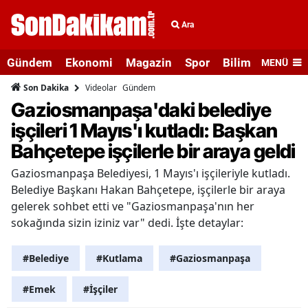
Ara
Gündem
Ekonomi
Magazin
Spor
Bilim ve Teknolo
MENÜ
Videolar
Gündem
Son Dakika
Gaziosmanpaşa'daki belediye
işçileri 1 Mayıs'ı kutladı: Başkan
Bahçetepe işçilerle bir araya geldi
Gaziosmanpaşa Belediyesi, 1 Mayıs'ı işçileriyle kutladı.
Belediye Başkanı Hakan Bahçetepe, işçilerle bir araya
gelerek sohbet etti ve "Gaziosmanpaşa'nın her
sokağında sizin iziniz var" dedi. İşte detaylar:
#Belediye
#Kutlama
#Gaziosmanpaşa
#Emek
#İşçiler