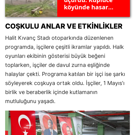
köyünde hasar
meydana geldi
COŞKULU ANLAR VE ETKINLIKLER
Halit Kıvanç Stadı otoparkında düzenlenen
programda, işçilere çeşitli ikramlar yapıldı. Halk
oyunları ekibinin gösterisi büyük beğeni
toplarken, işçiler de davul zurna eşliğinde
halaylar çekti. Programa katılan bir işçi ise şarkı
söyleyerek coşkuya ortak oldu. İşçiler, 1 Mayıs'ı
birlik ve beraberlik içinde kutlamanın
mutluluğunu yaşadı.