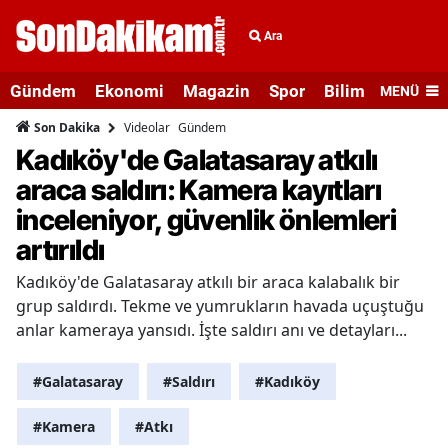
Ara
Gündem
Ekonomi
Magazin
Spor
Bilim ve Teknolo
MENÜ
Videolar
Gündem
Son Dakika
Kadıköy'de Galatasaray atkılı
araca saldırı: Kamera kayıtları
inceleniyor, güvenlik önlemleri
artırıldı
Kadıköy'de Galatasaray atkılı bir araca kalabalık bir
grup saldırdı. Tekme ve yumrukların havada uçuştuğu
anlar kameraya yansıdı. İşte saldırı anı ve detayları...
#Galatasaray
#Saldırı
#Kadıköy
#Kamera
#Atkı