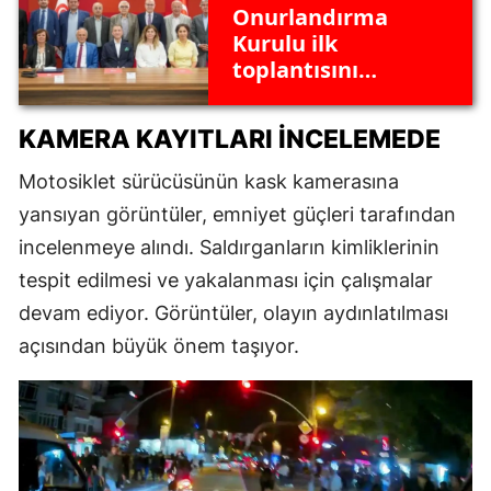
Onurlandırma
Kurulu ilk
toplantısını
gerçekleştirdi: Türk
sporuna ne gibi
KAMERA KAYITLARI İNCELEMEDE
katkılar yapılacak?
Motosiklet sürücüsünün kask kamerasına
yansıyan görüntüler, emniyet güçleri tarafından
incelenmeye alındı. Saldırganların kimliklerinin
tespit edilmesi ve yakalanması için çalışmalar
devam ediyor. Görüntüler, olayın aydınlatılması
açısından büyük önem taşıyor.