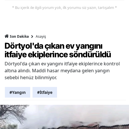
* Bu içerik ile ilgili yorum yok, ilk yorumu siz yazın, tartışalım *
Asayiş
Son Dakika
Dörtyol'da çıkan ev yangını
itfaiye ekiplerince söndürüldü
Dörtyol'da çıkan ev yangını itfaiye ekiplerince kontrol
altına alındı. Maddi hasar meydana gelen yangın
sebebi henüz bilinmiyor.
#Yangın
#İtfaiye