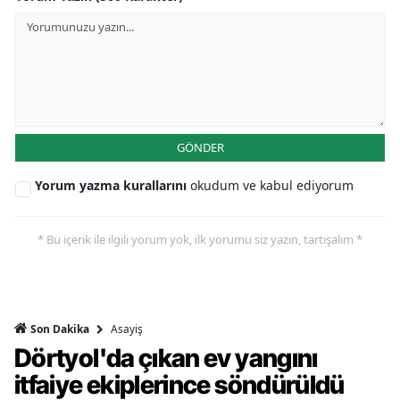
GÖNDER
Yorum yazma kurallarını
okudum ve kabul ediyorum
* Bu içerik ile ilgili yorum yok, ilk yorumu siz yazın, tartışalım *
Asayiş
Son Dakika
Dörtyol'da çıkan ev yangını
itfaiye ekiplerince söndürüldü