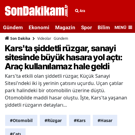
Ara
Gündem
Ekonomi
Magazin
Spor
Bilim ve Teknolo
MENÜ
Videolar
Gündem
Son Dakika
Kars'ta şiddetli rüzgar, sanayi
sitesinde büyük hasara yol açtı:
Araç kullanılamaz hale geldi
Kars'ta etkili olan şiddetli rüzgar, Küçük Sanayi
Sitesi'ndeki iki iş yerinin çatısını uçurdu. Uçan çatılar
park halindeki bir otomobilin üzerine düştü.
Otomobilde maddi hasar oluştu. İşte, Kars'ta yaşanan
şiddetli rüzgarın detayları...
#Otomobil
#Rüzgar
#Kars
#Hasar
#Çatı