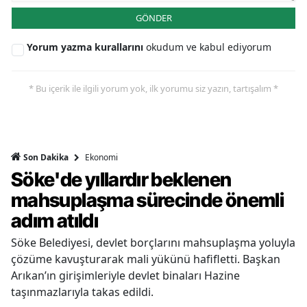
GÖNDER
Yorum yazma kurallarını
okudum ve kabul ediyorum
* Bu içerik ile ilgili yorum yok, ilk yorumu siz yazın, tartışalım *
Ekonomi
Son Dakika
Söke'de yıllardır beklenen
mahsuplaşma sürecinde önemli
adım atıldı
Söke Belediyesi, devlet borçlarını mahsuplaşma yoluyla
çözüme kavuşturarak mali yükünü hafifletti. Başkan
Arıkan’ın girişimleriyle devlet binaları Hazine
taşınmazlarıyla takas edildi.