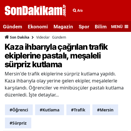
Ara
Gündem
Ekonomi
Magazin
Spor
Bilim ve Teknolo
MENÜ
Videolar
Gündem
Son Dakika
Kaza ihbarıyla çağrılan trafik
ekiplerine pastalı, meşaleli
sürpriz kutlama
Mersin'de trafik ekiplerine sürpriz kutlama yapıldı.
Kaza ihbarıyla olay yerine gelen ekipler, meşalelerle
karşılandı. Öğrenciler ve minibüsçüler pastalı kutlama
düzenledi. İşte detaylar...
#Öğrenci
#Kutlama
#Trafik
#Mersin
#Sürpriz