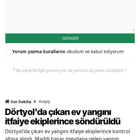
GÖNDER
Yorum yazma kurallarını
okudum ve kabul ediyorum
* Bu içerik ile ilgili yorum yok, ilk yorumu siz yazın, tartışalım *
Asayiş
Son Dakika
Dörtyol'da çıkan ev yangını
itfaiye ekiplerince söndürüldü
Dörtyol'da çıkan ev yangını itfaiye ekiplerince kontrol
altına alındı. Maddi hasar meydana gelen yangın