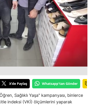
ilecik
ingöl
tlis
olu
urdur
ursa
anakkale
ankırı
orum
X'de Paylaş
Whatsapp'tan Gönder
enizli
 Öğren, Sağlıklı Yaşa" kampanyası, binlerce
iyarbakır
itle indeksi (VKİ) ölçümlerini yaparak