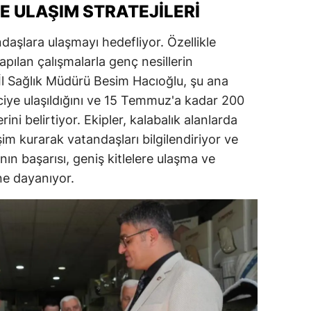
E ULAŞIM STRATEJILERI
alatya
aşlara ulaşmayı hedefliyor. Özellikle
anisa
apılan çalışmalarla genç nesillerin
ahramanmaraş
 İl Sağlık Müdürü Besim Hacıoğlu, şu ana
iye ulaşıldığını ve 15 Temmuz'a kadar 200
ardin
ini belirtiyor. Ekipler, kalabalık alanlarda
uğla
işim kurarak vatandaşları bilgilendiriyor ve
ın başarısı, geniş kitlelere ulaşma ve
uş
ine dayanıyor.
evşehir
iğde
rdu
ize
akarya