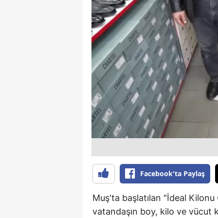
B
B
Bi
B
B
B
Ç
Ç
Ç
Facebook'ta Paylaş
D
Muş'ta başlatılan "İdeal Kilonu
D
vatandaşın boy, kilo ve vücut k