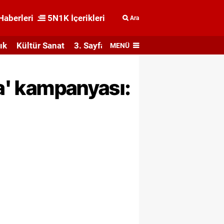
Haberleri
5N1K İçerikleri
Ara
ık
Kültür Sanat
3. Sayfa
MENÜ
şa' kampanyası: