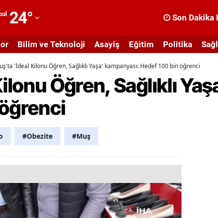
24
°
bul
Son Dakika 
dana
or
Bilim ve Teknoloji
Asayiş
Eğitim
Politika
Sağl
dıyaman
ş'ta 'İdeal Kilonu Öğren, Sağlıklı Yaşa' kampanyası: Hedef 100 bin öğrenci
fyonkarahisar
Kilonu Öğren, Sağlıklı Ya
ğrı
 öğrenci
masya
nkara
o
#Obezite
#Muş
ntalya
rtvin
ydın
alıkesir