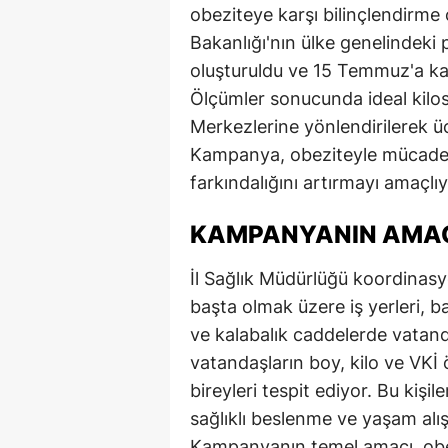
obeziteye karşı bilinçlendirme 
E
Bakanlığı'nın ülke genelindeki
E
oluşturuldu ve 15 Temmuz'a kad
Ölçümler sonucunda ideal kilos
E
Merkezlerine yönlendirilerek üc
E
Kampanya, obeziteyle mücadel
farkındalığını artırmayı amaçlıy
E
KAMPANYANIN AMAC
G
G
İl Sağlık Müdürlüğü koordina
başta olmak üzere iş yerleri, b
G
ve kalabalık caddelerde vatanda
H
vatandaşların boy, kilo ve VKİ 
bireyleri tespit ediyor. Bu kişi
H
sağlıklı beslenme ve yaşam alış
I
Kampanyanın temel amacı, obez