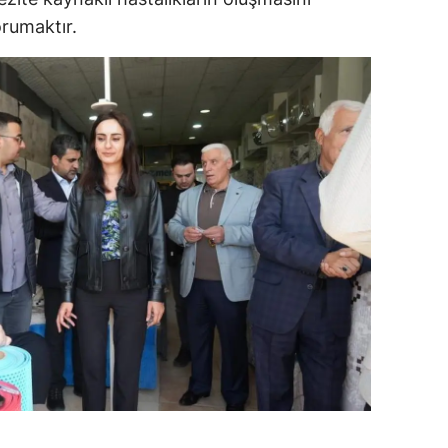
rumaktır.
ersin
stanbul
zmir
ars
astamonu
ayseri
rklareli
ırşehir
ocaeli
onya
ütahya