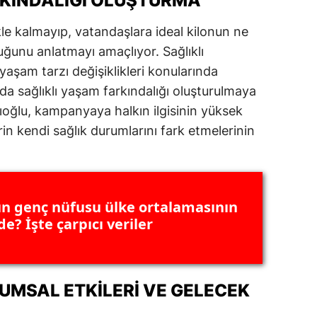
RKINDALIĞI OLUŞTURMA
alova
e kalmayıp, vatandaşlara ideal kilonun ne
ğunu anlatmayı amaçlıyor. Sağlıklı
arabük
yaşam tarzı değişiklikleri konularında
lis
da sağlıklı yaşam farkındalığı oluşturulmaya
acıoğlu, kampanyaya halkın ilgisinin yüksek
smaniye
in kendi sağlık durumlarını fark etmelerinin
üzce
n genç nüfusu ülke ortalamasının
e? İşte çarpıcı veriler
MSAL ETKILERI VE GELECEK