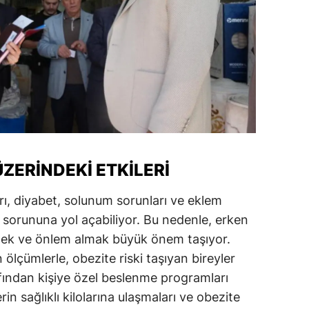
amsun
irt
inop
ivas
ekirdağ
okat
ÜZERINDEKI ETKILERI
rabzon
rı, diyabet, solunum sorunları ve eklem
ık sorununa yol açabiliyor. Bu nedenle, erken
unceli
tmek ve önlem almak büyük önem taşıyor.
anlıurfa
çümlerle, obezite riski taşıyan bireyler
afından kişiye özel beslenme programları
şak
rin sağlıklı kilolarına ulaşmaları ve obezite
an