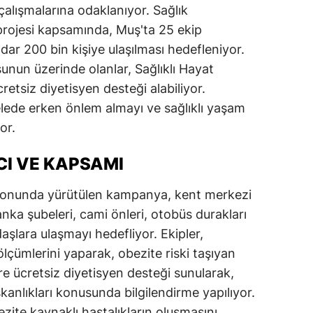
çalışmalarına odaklanıyor. Sağlık
dirne
 projesi kapsamında, Muş'ta 25 ekip
lazığ
ar 200 bin kişiye ulaşılması hedefleniyor.
unun üzerinde olanlar, Sağlıklı Hayat
rzincan
retsiz diyetisyen desteği alabiliyor.
rzurum
ede erken önlem almayı ve sağlıklı yaşam
or.
skişehir
I VE KAPSAMI
aziantep
iresun
syonunda yürütülen kampanya, kent merkezi
anka şubeleri, cami önleri, otobüs durakları
ümüşhane
şlara ulaşmayı hedefliyor. Ekipler,
akkari
ölçümlerini yaparak, obezite riski taşıyan
lere ücretsiz diyetisyen desteği sunularak,
atay
kanlıkları konusunda bilgilendirme yapılıyor.
sparta
ite kaynaklı hastalıkların oluşmasını