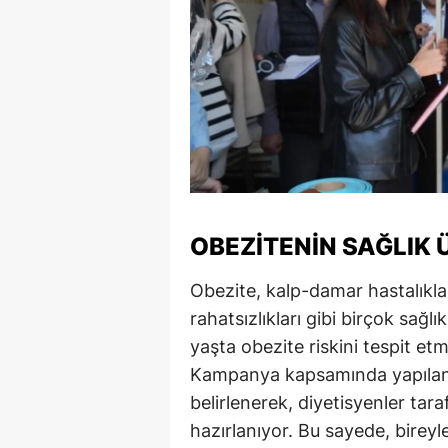
S
Si
S
S
T
T
OBEZITENIN SAĞLIK 
T
Obezite, kalp-damar hastalıkla
rahatsızlıkları gibi birçok sağl
T
yaşta obezite riskini tespit e
Ş
Kampanya kapsamında yapılan öl
belirlenerek, diyetisyenler tar
U
hazırlanıyor. Bu sayede, bireyle
V