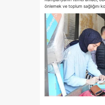
önlemek ve toplum sağlığını ko
M
İ
İ
K
K
K
Kı
K
K
K
K