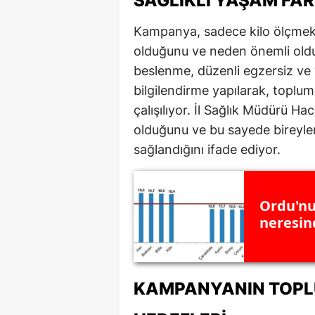
SAĞLIKLI YAŞAM FA
Y
Kampanya, sadece kilo ölçmekl
olduğunu ve neden önemli oldu
K
beslenme, düzenli egzersiz ve 
Ki
bilgilendirme yapılarak, toplum
çalışılıyor. İl Sağlık Müdürü H
O
olduğunu ve bu sayede bireyler
D
sağlandığını ifade ediyor.
Ordu'nu
neresind
KAMPANYANIN TOPLU