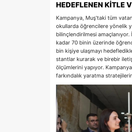
HEDEFLENEN KITLE V
M
Kampanya, Muş'taki tüm vatand
M
okullarda öğrencilere yönelik y
K
bilinçlendirilmesi amaçlanıyor.
kadar 70 binin üzerinde öğrenc
M
bin kişiye ulaşmayı hedefledikler
M
stantlar kurarak ve birebir ilet
ölçümlerini yapıyor. Kampanyan
M
farkındalık yaratma stratejiler
N
N
O
R
S