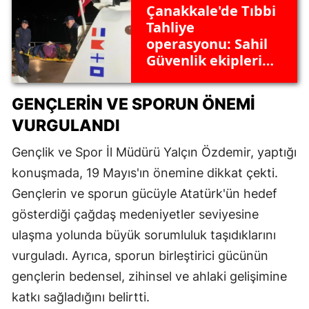
Çanakkale'de Tıbbi
Tahliye
operasyonu: Sahil
Güvenlik ekipleri
ivedi olarak görev
başında
GENÇLERIN VE SPORUN ÖNEMI
VURGULANDI
Gençlik ve Spor İl Müdürü Yalçın Özdemir, yaptığı
konuşmada, 19 Mayıs'ın önemine dikkat çekti.
Gençlerin ve sporun gücüyle Atatürk'ün hedef
gösterdiği çağdaş medeniyetler seviyesine
ulaşma yolunda büyük sorumluluk taşıdıklarını
vurguladı. Ayrıca, sporun birleştirici gücünün
gençlerin bedensel, zihinsel ve ahlaki gelişimine
katkı sağladığını belirtti.