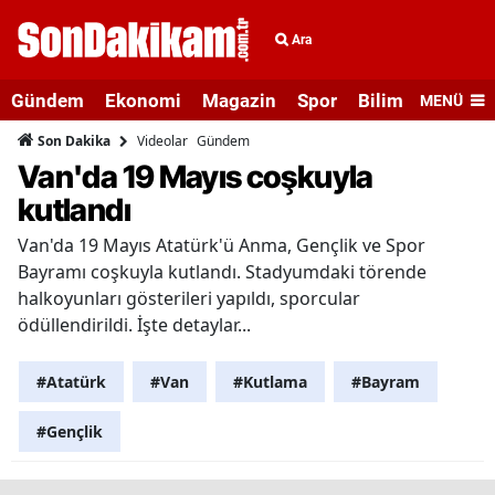
Ara
Gündem
Ekonomi
Magazin
Spor
Bilim ve Teknolo
MENÜ
Videolar
Gündem
Son Dakika
Van'da 19 Mayıs coşkuyla
kutlandı
Van'da 19 Mayıs Atatürk'ü Anma, Gençlik ve Spor
Bayramı coşkuyla kutlandı. Stadyumdaki törende
halkoyunları gösterileri yapıldı, sporcular
ödüllendirildi. İşte detaylar...
#Atatürk
#Van
#Kutlama
#Bayram
#Gençlik