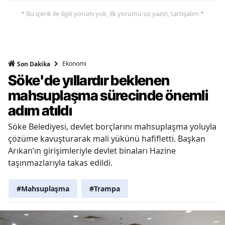
* Bu içerik ile ilgili yorum yok, ilk yorumu siz yazın, tartışalım *
Ekonomi
Son Dakika
Söke'de yıllardır beklenen
mahsuplaşma sürecinde önemli
adım atıldı
Söke Belediyesi, devlet borçlarını mahsuplaşma yoluyla
çözüme kavuşturarak mali yükünü hafifletti. Başkan
Arıkan’ın girişimleriyle devlet binaları Hazine
taşınmazlarıyla takas edildi.
#Mahsuplaşma
#Trampa