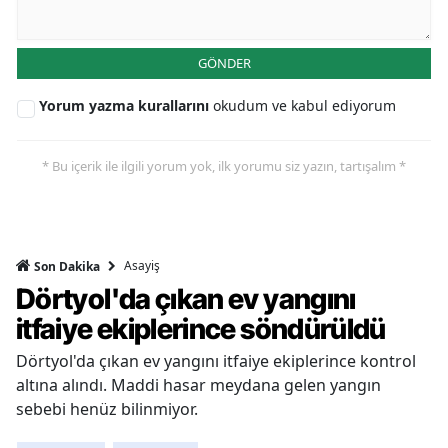
GÖNDER
Yorum yazma kurallarını
okudum ve kabul ediyorum
* Bu içerik ile ilgili yorum yok, ilk yorumu siz yazın, tartışalım *
Asayiş
Son Dakika
Dörtyol'da çıkan ev yangını
itfaiye ekiplerince söndürüldü
Dörtyol'da çıkan ev yangını itfaiye ekiplerince kontrol
altına alındı. Maddi hasar meydana gelen yangın
sebebi henüz bilinmiyor.