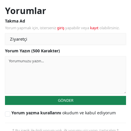
Yorumlar
Takma Ad
Yorum yapmak için, isterseniz
giriş
yapabilir veya
kayıt
olabilirsiniz.
Yorum Yazın (500 Karakter)
GÖNDER
Yorum yazma kurallarını
okudum ve kabul ediyorum
* Bu içerik ile ilgili yorum yok, ilk yorumu siz yazın, tartışalım *