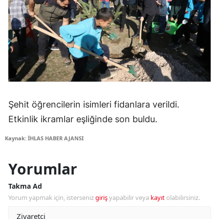
Şehit öğrencilerin isimleri fidanlara verildi.
Etkinlik ikramlar eşliğinde son buldu.
Kaynak: İHLAS HABER AJANSI
Yorumlar
Takma Ad
Yorum yapmak için, isterseniz
giriş
yapabilir veya
kayıt
olabilirsiniz.