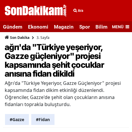
Ara
Gündem
Ekonomi
Magazin
Spor
Bilim ve Teknolo
MENÜ
3. Sayfa
Son Dakika
ağrı'da "Türkiye yeşeriyor,
Gazze güçleniyor" projesi
kapsamında şehit çocuklar
anısına fidan dikildi
Ağrı'da "Türkiye Yeşeriyor, Gazze Güçleniyor" projesi
kapsamında fidan dikim etkinliği düzenlendi.
Öğrenciler, Gazze'de şehit olan çocukların anısına
fidanları toprakla buluşturdu.
#Gazze
#Fidan