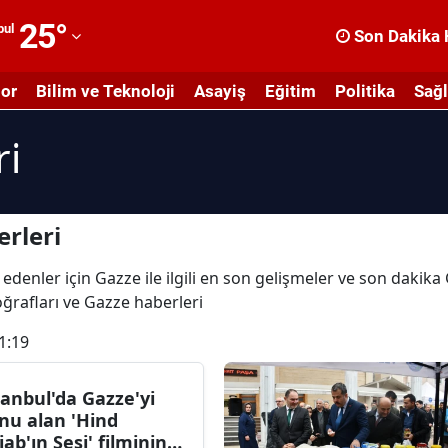
25
°
bul
Son Dakika 
dana
or
Bilim ve Teknoloji
Asayiş
Eğitim
Politika
Sağl
dıyaman
ri
fyonkarahisar
ğrı
masya
rleri
nkara
edenler için Gazze ile ilgili en son gelişmeler ve son dakik
toğrafları ve Gazze haberleri
ntalya
1:19
rtvin
ydın
tanbul'da Gazze'yi
nu alan 'Hind
alıkesir
jab'ın Sesi' filminin