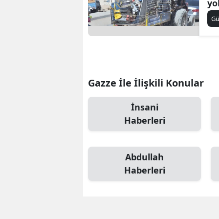
yo
ed
S
G
Si
S
S
Gazze İle İlişkili Konular
T
İnsani
T
Haberleri
T
Abdullah
T
Haberleri
Ş
U
V