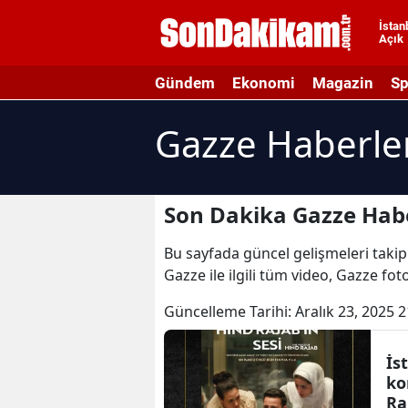
İstan
Açık
A
Gündem
Ekonomi
Magazin
Sp
A
Gazze Haberle
A
A
A
Son Dakika Gazze Habe
A
Bu sayfada güncel gelişmeleri takip 
Gazze ile ilgili tüm video, Gazze fo
A
Güncelleme Tarihi:
Aralık 23, 2025 2
A
A
İs
ko
B
Ra