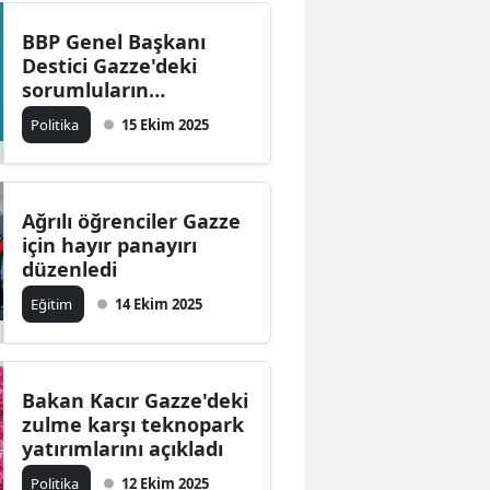
BBP Genel Başkanı
Destici Gazze'deki
sorumluların
yargılanmasını istedi
Politika
15 Ekim 2025
Ağrılı öğrenciler Gazze
için hayır panayırı
düzenledi
Eğitim
14 Ekim 2025
Bakan Kacır Gazze'deki
zulme karşı teknopark
yatırımlarını açıkladı
Politika
12 Ekim 2025