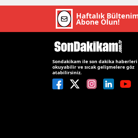
Y
Haftalık Bülteni
Abone Olun!
Z
A
B
Sondakikam ile son dakika haberleri
K
okuyabilir ve sıcak gelişmelere göz
atabilirsiniz.
K
B
Ş
B
A
I