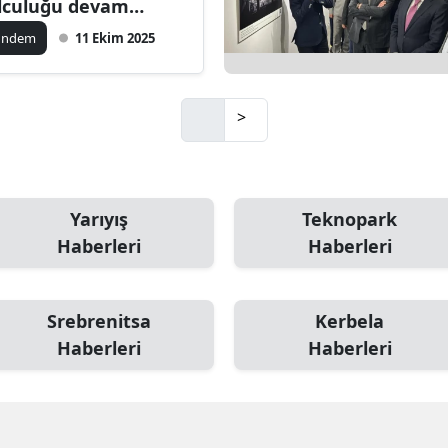
lculuğu devam
iyor
amsun
ündem
11 Ekim 2025
irt
inop
>
ivas
ekirdağ
Yarıyış
Teknopark
okat
Haberleri
Haberleri
rabzon
Srebrenitsa
Kerbela
unceli
Haberleri
Haberleri
anlıurfa
şak
an