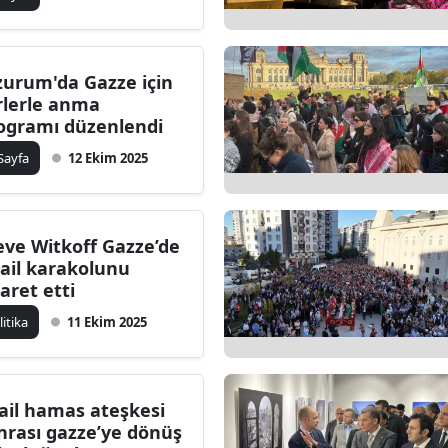
alatya
anisa
zurum'da Gazze için
irlerle anma
ahramanmaraş
ogramı düzenlendi
ardin
 Sayfa
12 Ekim 2025
uğla
uş
eve Witkoff Gazze’de
rail karakolunu
evşehir
yaret etti
iğde
litika
11 Ekim 2025
rdu
ize
rail hamas ateşkesi
nrası gazze’ye dönüş
akarya