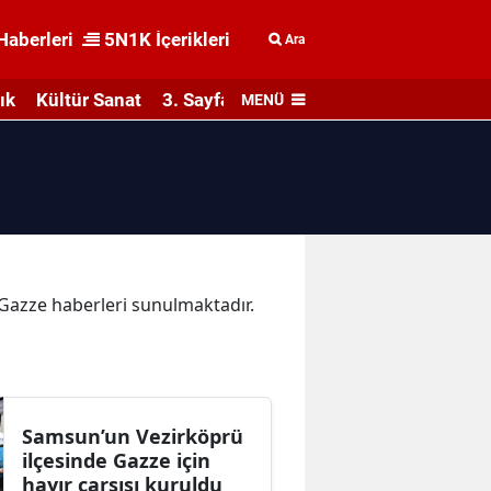
Haberleri
5N1K İçerikleri
Ara
ık
Kültür Sanat
3. Sayfa
MENÜ
a Gazze haberleri sunulmaktadır.
Samsun’un Vezirköprü
ilçesinde Gazze için
hayır çarşısı kuruldu