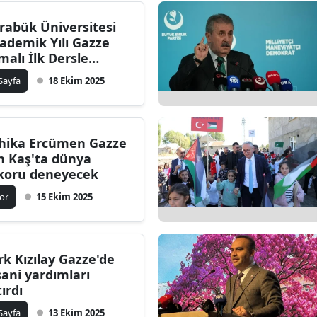
ersin
rabük Üniversitesi
ademik Yılı Gazze
stanbul
malı İlk Dersle
şladı
zmir
 Sayfa
18 Ekim 2025
ars
astamonu
hika Ercümen Gazze
in Kaş'ta dünya
ayseri
koru deneyecek
rklareli
or
15 Ekim 2025
ırşehir
ocaeli
rk Kızılay Gazze'de
sani yardımları
onya
tırdı
ütahya
 Sayfa
13 Ekim 2025