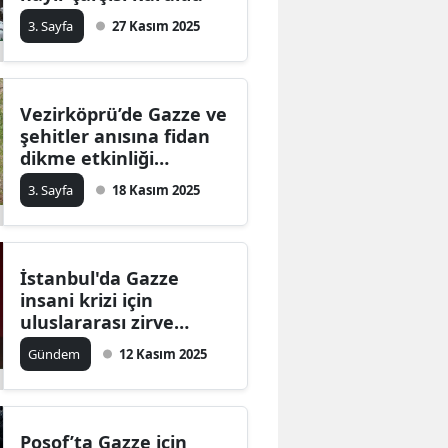
3. Sayfa
27 Kasım 2025
Vezirköprü’de Gazze ve
şehitler anısına fidan
dikme etkinliği
düzenlendi
3. Sayfa
18 Kasım 2025
İstanbul'da Gazze
insani krizi için
uluslararası zirve
düzenlendi
Gündem
12 Kasım 2025
Posof’ta Gazze için