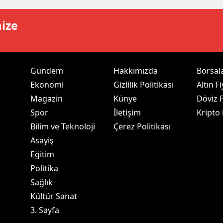
ozgat
mize
onguldak
ksaray
Gündem
Hakkımızda
Borsal
ayburt
Ekonomi
Gizlilik Politikası
Altın Fi
Magazin
Künye
Döviz F
araman
Spor
İletişim
Kripto
ırıkkale
Bilim ve Teknoloji
Çerez Politikası
Asayiş
atman
Eğitim
ırnak
Politika
artın
Sağlık
Kültür Sanat
rdahan
3. Sayfa
ğdır