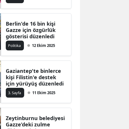
Berlin'de 16 bin kişi
Gazze için özgürlük
gösterisi düzenledi
Politika
12 Ekim 2025
Gaziantep'te binlerce
kişi Filistin'e destek
için yürüyüş düzenledi
3. Sayfa
11 Ekim 2025
Zeytinburnu belediyesi
Gazze’deki zulme