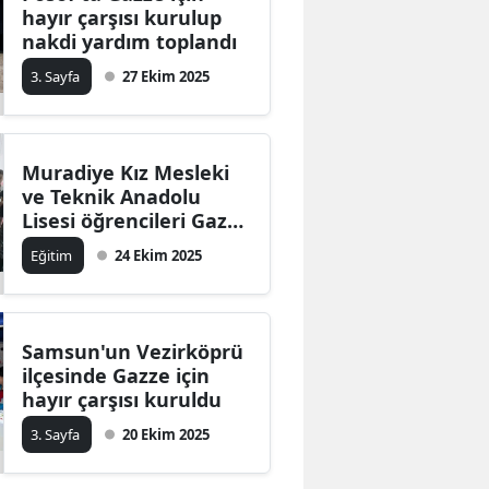
hayır çarşısı kurulup
nakdi yardım toplandı
3. Sayfa
27 Ekim 2025
Muradiye Kız Mesleki
ve Teknik Anadolu
Lisesi öğrencileri Gazze
için yardım
Eğitim
24 Ekim 2025
Samsun'un Vezirköprü
ilçesinde Gazze için
hayır çarşısı kuruldu
3. Sayfa
20 Ekim 2025