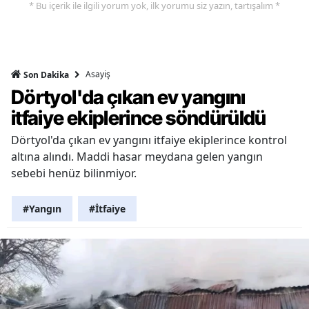
* Bu içerik ile ilgili yorum yok, ilk yorumu siz yazın, tartışalım *
Asayiş
Son Dakika
Dörtyol'da çıkan ev yangını
itfaiye ekiplerince söndürüldü
Dörtyol'da çıkan ev yangını itfaiye ekiplerince kontrol
altına alındı. Maddi hasar meydana gelen yangın
sebebi henüz bilinmiyor.
#Yangın
#İtfaiye