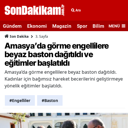
Ara
Gündem
Ekonomi
Magazin
Spor
Bilim ve Teknolo
MENÜ
3. Sayfa
Son Dakika
Amasya’da görme engellilere
beyaz baston dağıtıldı ve
eğitimler başlatıldı
Amasya’da görme engellilere beyaz baston dağıtıldı.
Kadınlar için bağımsız hareket becerilerini geliştirmeye
yönelik eğitimler başlatıldı.
#Engelliler
#Baston