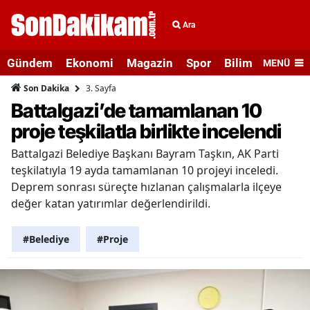
Ara
Gündem
Ekonomi
Magazin
Spor
Bilim ve Teknolo
MENÜ
3. Sayfa
Son Dakika
Battalgazi’de tamamlanan 10
proje teşkilatla birlikte incelendi
Battalgazi Belediye Başkanı Bayram Taşkın, AK Parti
teşkilatıyla 19 ayda tamamlanan 10 projeyi inceledi.
Deprem sonrası süreçte hızlanan çalışmalarla ilçeye
değer katan yatırımlar değerlendirildi.
#Belediye
#Proje