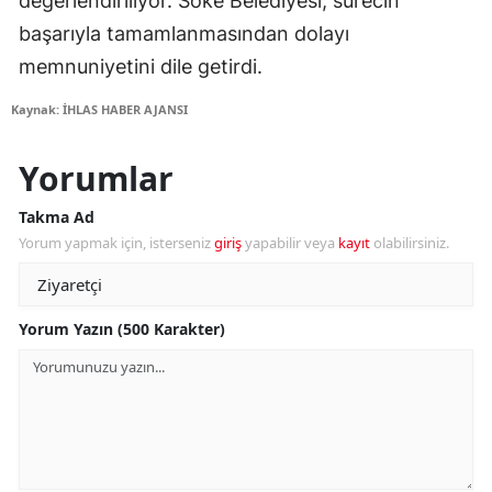
değerlendiriliyor. Söke Belediyesi, sürecin
başarıyla tamamlanmasından dolayı
memnuniyetini dile getirdi.
Kaynak: İHLAS HABER AJANSI
Yorumlar
Takma Ad
Yorum yapmak için, isterseniz
giriş
yapabilir veya
kayıt
olabilirsiniz.
Yorum Yazın (500 Karakter)