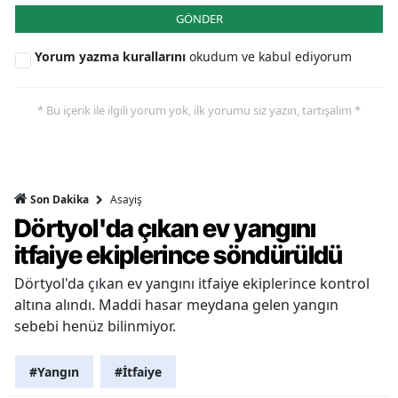
GÖNDER
Yorum yazma kurallarını
okudum ve kabul ediyorum
* Bu içerik ile ilgili yorum yok, ilk yorumu siz yazın, tartışalım *
Asayiş
Son Dakika
Dörtyol'da çıkan ev yangını
itfaiye ekiplerince söndürüldü
Dörtyol'da çıkan ev yangını itfaiye ekiplerince kontrol
altına alındı. Maddi hasar meydana gelen yangın
sebebi henüz bilinmiyor.
#Yangın
#İtfaiye