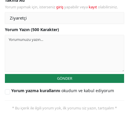
Takma Ad
Yorum yapmak için, isterseniz
giriş
yapabilir veya
kayıt
olabilirsiniz.
Yorum Yazın (500 Karakter)
GÖNDER
Yorum yazma kurallarını
okudum ve kabul ediyorum
* Bu içerik ile ilgili yorum yok, ilk yorumu siz yazın, tartışalım *