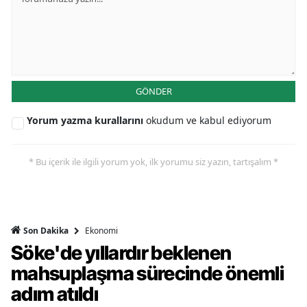
GÖNDER
Yorum yazma kurallarını
okudum ve kabul ediyorum
* Bu içerik ile ilgili yorum yok, ilk yorumu siz yazın, tartışalım *
Ekonomi
Son Dakika
Söke'de yıllardır beklenen
mahsuplaşma sürecinde önemli
adım atıldı