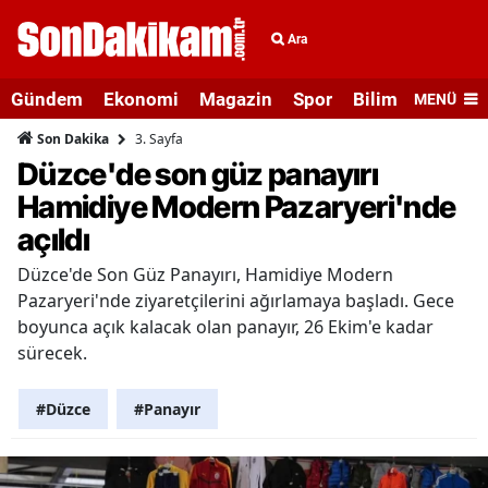
Ara
Gündem
Ekonomi
Magazin
Spor
Bilim ve Teknolo
MENÜ
3. Sayfa
Son Dakika
Düzce'de son güz panayırı
Hamidiye Modern Pazaryeri'nde
açıldı
Düzce'de Son Güz Panayırı, Hamidiye Modern
Pazaryeri'nde ziyaretçilerini ağırlamaya başladı. Gece
boyunca açık kalacak olan panayır, 26 Ekim'e kadar
sürecek.
#Düzce
#Panayır