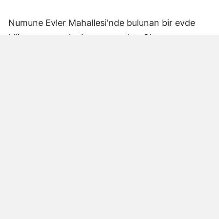
Numune Evler Mahallesi'nde bulunan bir evde
bilinmeyen nedenle yangın çıktı. Olay,
çevredekiler tarafından fark edilerek yetkililere
bildirildi.
Hatay Büyükşehir Belediyesi'ne bağlı itfaiye