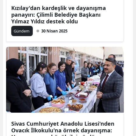
Kızılay'dan kardeşlik ve dayanışma
panayırı: Çilimli Belediye Başkanı
Yılmaz Yıldız destek oldu
Gündem
30 Nisan 2025
Sivas Cumhuriyet Anadolu Lisesi'nden
Ovacık İlkokulu'na örnek dayanışma: