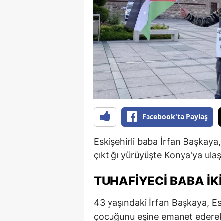
B
B
Bi
B
B
B
Facebook'ta Paylaş
Ç
Eskişehirli baba İrfan Başkaya
Ç
çıktığı yürüyüşte Konya'ya ulaşt
Ç
TUHAFIYECI BABA IK
D
43 yaşındaki İrfan Başkaya, Esk
D
çocuğunu eşine emanet ederek 