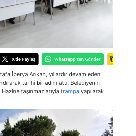
alova
arabük
lis
smaniye
X'de Paylaş
Whatsapp'tan Gönder
üzce
afa İberya Arıkan, yıllardır devam eden
dırarak tarihi bir adım attı. Belediyenin
ar, Hazine taşınmazlarıyla
trampa
yapılarak