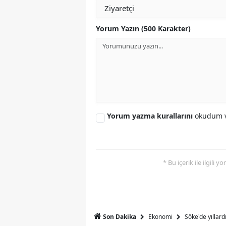
S
Yorum Yazın (500 Karakter)
Si
S
S
T
Yorum yazma kurallarını
okudum v
T
T
T
* Bu içerik ile ilgili 
Ş
U
Ekonomi
Söke'de yıllar
Son Dakika
V