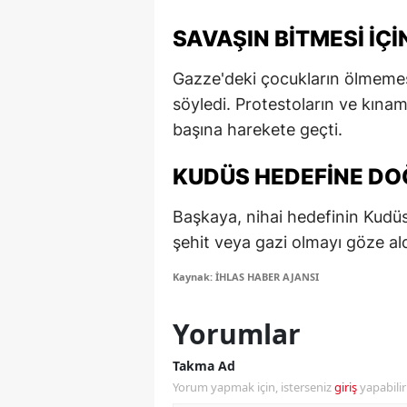
M
SAVAŞIN BITMESI IÇ
M
Gazze'deki çocukların ölmemesi 
K
söyledi. Protestoların ve kınam
başına harekete geçti.
M
KUDÜS HEDEFINE DO
M
M
Başkaya, nihai hedefinin Kudüs
şehit veya gazi olmayı göze aldı
N
Kaynak: İHLAS HABER AJANSI
N
Yorumlar
O
R
Takma Ad
Yorum yapmak için, isterseniz
giriş
yapabili
S