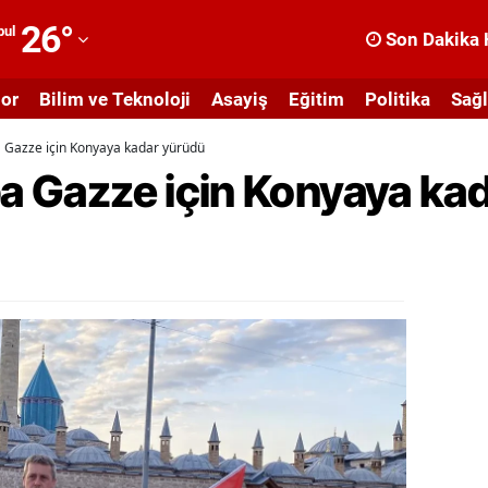
26
°
bul
Son Dakika 
dana
or
Bilim ve Teknoloji
Asayiş
Eğitim
Politika
Sağl
dıyaman
a Gazze için Konyaya kadar yürüdü
fyonkarahisar
ba Gazze için Konyaya ka
ğrı
masya
nkara
ntalya
rtvin
ydın
alıkesir