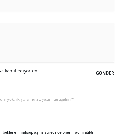
amsun
irt
inop
ivas
ekirdağ
e kabul ediyorum
GÖNDER
okat
rabzon
unceli
yorum yok, ilk yorumu siz yazın, tartışalım *
anlıurfa
şak
dır beklenen mahsuplaşma sürecinde önemli adım atıldı
an