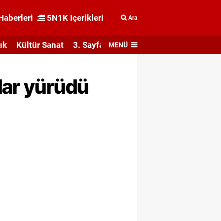
Haberleri
5N1K İçerikleri
Ara
ık
Kültür Sanat
3. Sayfa
MENÜ
dar yürüdü