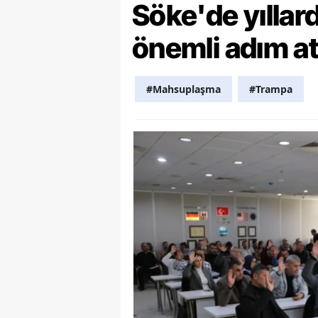
Söke'de yılla
Y
önemli adım at
Z
A
#Mahsuplaşma
#Trampa
B
K
K
B
Ş
B
A
I