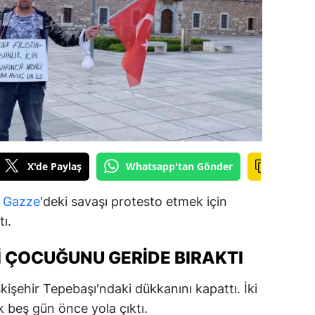
ilecik
ingöl
tlis
olu
urdur
ursa
X'de Paylaş
Whatsapp'tan Gönder
anakkale
,
Gazze
'deki savaşı protesto etmek için
ankırı
ı.
orum
I ÇOCUĞUNU GERIDE BIRAKTI
enizli
işehir Tepebaşı'ndaki dükkanını kapattı. İki
iyarbakır
beş gün önce yola çıktı.