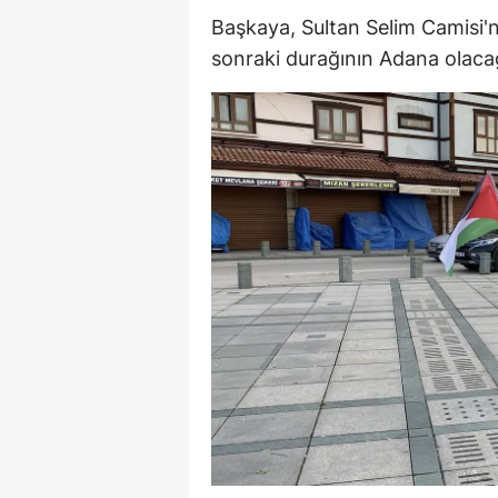
Başkaya, Sultan Selim Camisi'
M
sonraki durağının Adana olacağı
İ
İ
K
K
K
Kı
K
K
K
K