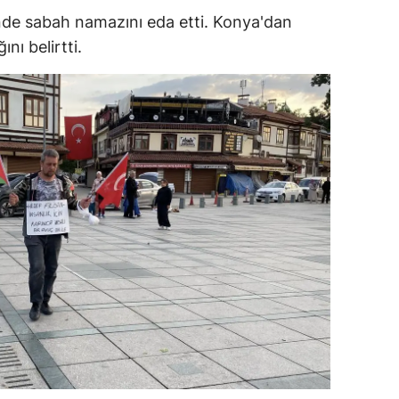
nde sabah namazını eda etti. Konya'dan
ersin
nı belirtti.
stanbul
zmir
ars
astamonu
ayseri
rklareli
ırşehir
ocaeli
onya
ütahya