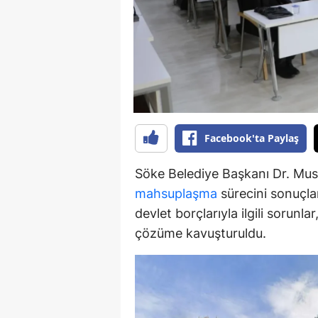
Y
K
Ki
O
Facebook'ta Paylaş
D
Söke Belediye Başkanı Dr. Must
mahsuplaşma
sürecini sonuçlan
devlet borçlarıyla ilgili sorunl
çözüme kavuşturuldu.