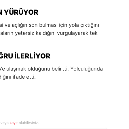
alatya
IN YÜRÜYOR
anisa
ve açlığın son bulması için yola çıktığını
ahramanmaraş
aların yetersiz kaldığını vurgulayarak tek
ardin
ĞRU ILERLIYOR
uğla
uş
'e ulaşmak olduğunu belirtti. Yolculuğunda
ğını ifade etti.
evşehir
iğde
rdu
ize
r veya
kayıt
olabilirsiniz.
akarya