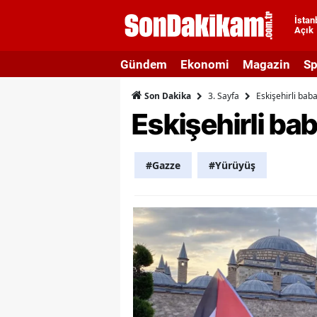
İstan
Açık
A
Gündem
Ekonomi
Magazin
Sp
A
3. Sayfa
Eskişehirli bab
Son Dakika
A
Eskişehirli ba
A
A
#Gazze
#Yürüyüş
A
A
A
A
B