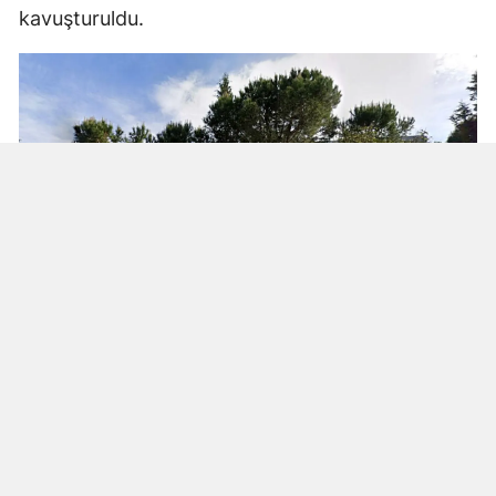
kavuşturuldu.
Yenikent Mahallesi’ndeki okul binası,
mahsuplaşma kapsamında devletle trampa
edilen ilk taşınmaz oldu. Plan ve Bütçe
Komisyonu’nun incelemesi sonucu taşınmazın