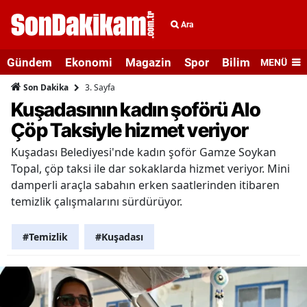
Ara
Gündem
Ekonomi
Magazin
Spor
Bilim ve Teknolo
MENÜ
3. Sayfa
Son Dakika
Kuşadasının kadın şoförü Alo
Çöp Taksiyle hizmet veriyor
Kuşadası Belediyesi'nde kadın şoför Gamze Soykan
Topal, çöp taksi ile dar sokaklarda hizmet veriyor. Mini
damperli araçla sabahın erken saatlerinden itibaren
temizlik çalışmalarını sürdürüyor.
#Temizlik
#Kuşadası