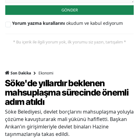
GÖNDER
Yorum yazma kurallarını
okudum ve kabul ediyorum
* Bu içerik ile ilgili yorum yok, ilk yorumu siz yazın, tartışalım *
Ekonomi
Son Dakika
Söke'de yıllardır beklenen
mahsuplaşma sürecinde önemli
adım atıldı
Söke Belediyesi, devlet borçlarını mahsuplaşma yoluyla
çözüme kavuşturarak mali yükünü hafifletti. Başkan
Arıkan’ın girişimleriyle devlet binaları Hazine
taşınmazlarıyla takas edildi.