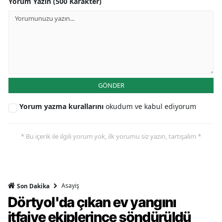
Yorum Yazın (500 Karakter)
GÖNDER
Yorum yazma kurallarını
okudum ve kabul ediyorum
* Bu içerik ile ilgili yorum yok, ilk yorumu siz yazın, tartışalım *
Asayiş
Son Dakika
Dörtyol'da çıkan ev yangını
itfaiye ekiplerince söndürüldü