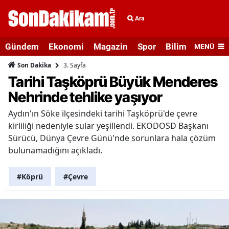
Ara
Gündem
Ekonomi
Magazin
Spor
Bilim ve Teknolo
MENÜ
3. Sayfa
Son Dakika
Tarihi Taşköprü Büyük Menderes
Nehrinde tehlike yaşıyor
Aydın'ın Söke ilçesindeki tarihi Taşköprü'de çevre
kirliliği nedeniyle sular yeşillendi. EKODOSD Başkanı
Sürücü, Dünya Çevre Günü'nde sorunlara hala çözüm
bulunamadığını açıkladı.
#Köprü
#Çevre