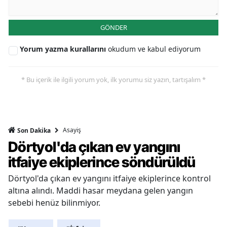
GÖNDER
Yorum yazma kurallarını
okudum ve kabul ediyorum
* Bu içerik ile ilgili yorum yok, ilk yorumu siz yazın, tartışalım *
Asayiş
Son Dakika
Dörtyol'da çıkan ev yangını
itfaiye ekiplerince söndürüldü
Dörtyol'da çıkan ev yangını itfaiye ekiplerince kontrol
altına alındı. Maddi hasar meydana gelen yangın
sebebi henüz bilinmiyor.