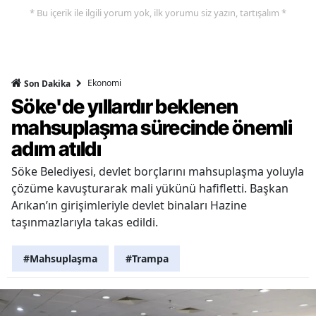
* Bu içerik ile ilgili yorum yok, ilk yorumu siz yazın, tartışalım *
Ekonomi
Son Dakika
Söke'de yıllardır beklenen
mahsuplaşma sürecinde önemli
adım atıldı
Söke Belediyesi, devlet borçlarını mahsuplaşma yoluyla
çözüme kavuşturarak mali yükünü hafifletti. Başkan
Arıkan’ın girişimleriyle devlet binaları Hazine
taşınmazlarıyla takas edildi.
#Mahsuplaşma
#Trampa