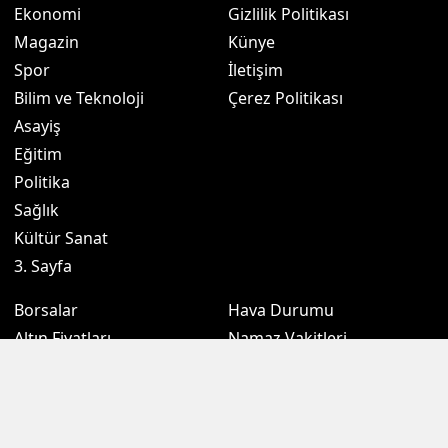
Ekonomi
Gizlilik Politikası
Magazin
Künye
Spor
İletişim
Bilim ve Teknoloji
Çerez Politikası
Asayiş
Eğitim
Politika
Sağlık
Kültür Sanat
3. Sayfa
Borsalar
Hava Durumu
Altın Fiyatları
Namaz Vakitleri
Döviz Fiyatları
Puan Durumu
Kripto Paralar
Eczaneler