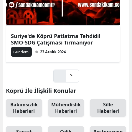
Suriye'de Köprü Patlatma Tehdidi!
SMO-SDG Çatışması Tırmanıyor
Gündem
23 Aralık 2024
>
Köprü İle İlişkili Konular
Bakımsızlık
Mühendislik
Sille
Haberleri
Haberleri
Haberleri
Şavşat
Çelik
Restorasyon