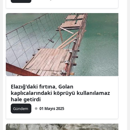
Elazığ'daki fırtına, Golan
kaplıcalarındaki köprüyü kullanılamaz
hale getirdi
Gündem
01 Mayıs 2025