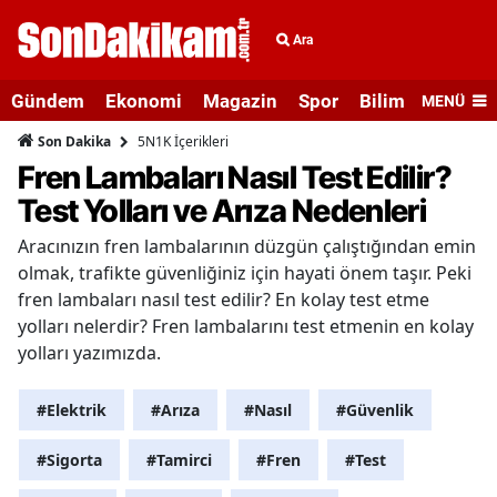
Ara
Gündem
Ekonomi
Magazin
Spor
Bilim ve Teknolo
MENÜ
5N1K İçerikleri
Son Dakika
Fren Lambaları Nasıl Test Edilir?
Test Yolları ve Arıza Nedenleri
Aracınızın fren lambalarının düzgün çalıştığından emin
olmak, trafikte güvenliğiniz için hayati önem taşır. Peki
fren lambaları nasıl test edilir? En kolay test etme
yolları nelerdir? Fren lambalarını test etmenin en kolay
yolları yazımızda.
#Elektrik
#Arıza
#Nasıl
#Güvenlik
#Sigorta
#Tamirci
#Fren
#Test