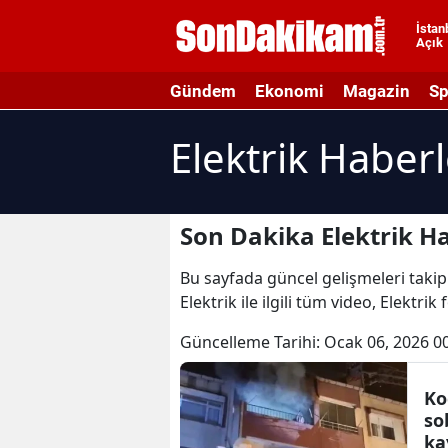
İstan
Açık
A
Gündem
Ekonomi
Magazin
Sp
A
Elektrik Haberl
A
A
A
Son Dakika Elektrik Ha
A
Bu sayfada güncel gelişmeleri takip e
Elektrik ile ilgili tüm video, Elektrik
A
Güncelleme Tarihi:
Ocak 06, 2026 0
A
A
Ko
so
B
ka