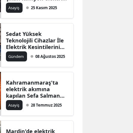
direğine çarparak
Asayiş
25 Kasım 2025
devrildi
Sedat Yüksek
Teknolojili Cihazlar İle
Elektrik Kesintilerini
Önlüyor
Gündem
08 Ağustos 2025
Kahramanmaraş'ta
elektrik akımına
kapılan Sefa Salman
hayatını kaybetti
Asayiş
28 Temmuz 2025
Mardin'de elektrik