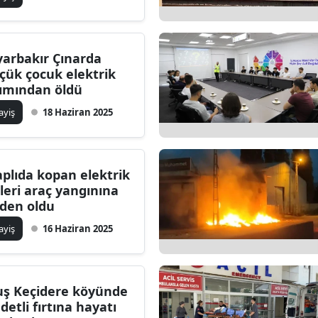
alatya
anisa
yarbakır Çınarda
çük çocuk elektrik
ahramanmaraş
ımından öldü
ardin
ayiş
18 Haziran 2025
uğla
uş
aplıda kopan elektrik
lleri araç yangınına
evşehir
den oldu
iğde
ayiş
16 Haziran 2025
rdu
ize
ş Keçidere köyünde
ddetli fırtına hayatı
akarya