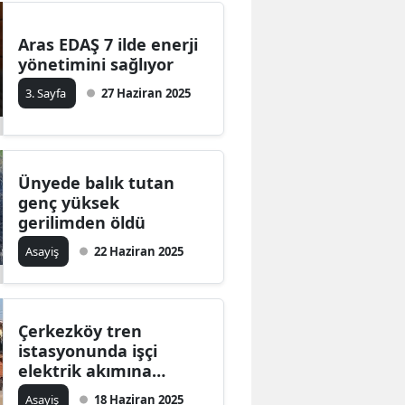
Aras EDAŞ 7 ilde enerji
yönetimini sağlıyor
3. Sayfa
27 Haziran 2025
Ünyede balık tutan
genç yüksek
gerilimden öldü
Asayiş
22 Haziran 2025
Çerkezköy tren
istasyonunda işçi
elektrik akımına
kapıldı
Asayiş
18 Haziran 2025