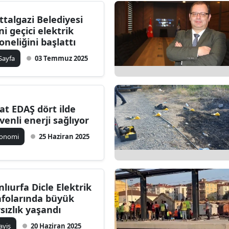
ersin
ttalgazi Belediyesi
ni geçici elektrik
stanbul
oneliğini başlattı
zmir
 Sayfa
03 Temmuz 2025
ars
astamonu
rat EDAŞ dört ilde
venli enerji sağlıyor
ayseri
konomi
25 Haziran 2025
rklareli
ırşehir
ocaeli
nlıurfa Dicle Elektrik
afolarında büyük
onya
rsızlık yaşandı
ütahya
ayiş
20 Haziran 2025