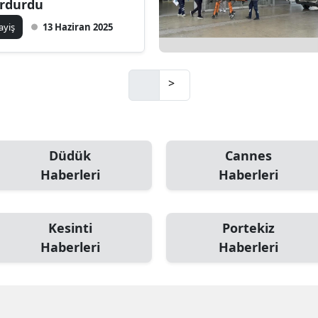
rdurdu
amsun
ayiş
13 Haziran 2025
irt
inop
>
ivas
ekirdağ
Düdük
Cannes
okat
Haberleri
Haberleri
rabzon
Kesinti
Portekiz
unceli
Haberleri
Haberleri
anlıurfa
şak
an