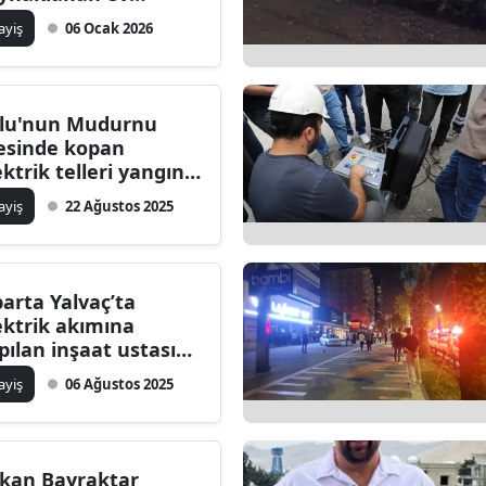
ngını paniğe neden
ilecik
ayiş
06 Ocak 2026
du
ingöl
tlis
lu'nun Mudurnu
çesinde kopan
olu
ektrik telleri yangına
den oldu
urdur
ayiş
22 Ağustos 2025
ursa
anakkale
parta Yalvaç’ta
ektrik akımına
ankırı
pılan inşaat ustası
yatını kaybetti
orum
ayiş
06 Ağustos 2025
enizli
iyarbakır
kan Bayraktar