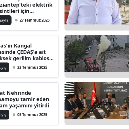
ziantep'teki elektrik
dirne
intileri için
rekete geçti
lazığ
 Sayfa
27 Temmuz 2025
rzincan
rzurum
vas'ın Kangal
çesinde ÇEDAŞ'a ait
skişehir
ksek gerilim kablosu
ptu
aziantep
ayiş
23 Temmuz 2025
iresun
ümüşhane
rat Nehrinde
namoyu tamir eden
akkari
am yaşamını yitirdi
atay
ayiş
05 Temmuz 2025
sparta