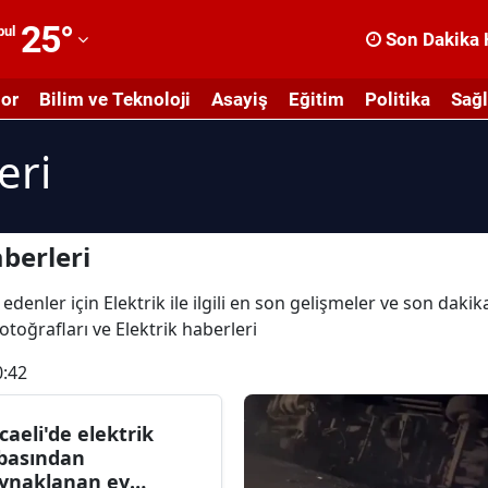
25
°
bul
Son Dakika 
dana
or
Bilim ve Teknoloji
Asayiş
Eğitim
Politika
Sağl
dıyaman
eri
fyonkarahisar
ğrı
masya
berleri
nkara
denler için Elektrik ile ilgili en son gelişmeler ve son daki
 fotoğrafları ve Elektrik haberleri
ntalya
0:42
rtvin
ydın
caeli'de elektrik
basından
alıkesir
ynaklanan ev