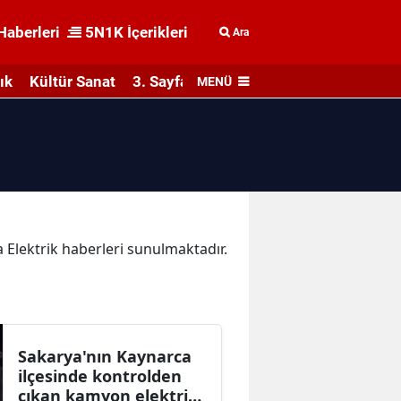
Haberleri
5N1K İçerikleri
Ara
ık
Kültür Sanat
3. Sayfa
MENÜ
ka Elektrik haberleri sunulmaktadır.
Sakarya'nın Kaynarca
ilçesinde kontrolden
çıkan kamyon elektrik