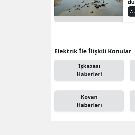
du
S
As
Si
S
S
Elektrik İle İlişkili Konular
T
Işkazası
T
Haberleri
T
Kovan
T
Haberleri
Ş
U
V