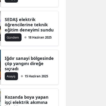
SEDAŞ elektrik
öğrencilerine teknik
eğitim deneyimi sundu
Gündem
18 Haziran 2025
Iğdır sanayi bölgesinde
çöp yangını direğe
sıçradı
Asayiş
15 Haziran 2025
Kozanda boya yapan
işçi elektrik akımına