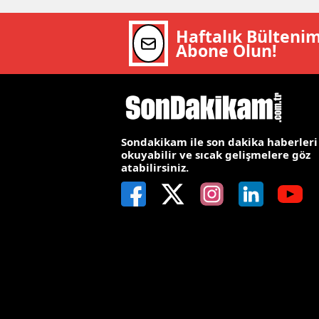
Y
Haftalık Bülteni
Abone Olun!
Z
A
B
Sondakikam ile son dakika haberleri
K
okuyabilir ve sıcak gelişmelere göz
atabilirsiniz.
K
B
Ş
B
A
I