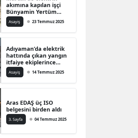
akımına kapılan işçi
Bünyamin Yertüm
hayatını kaybetti
Asayiş
23 Temmuz 2025
Adıyaman’da elektrik
hattında çıkan yangın
itfaiye ekiplerince
söndürüldü
Asayiş
14 Temmuz 2025
Aras EDAŞ üç ISO
belgesini birden aldı
3. Sayfa
04 Temmuz 2025