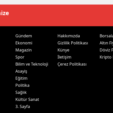
ozgat
mize
onguldak
ksaray
Gündem
Hakkımızda
Borsal
ayburt
Ekonomi
Gizlilik Politikası
Altın Fi
Magazin
Künye
Döviz F
araman
Spor
İletişim
Kripto
ırıkkale
Bilim ve Teknoloji
Çerez Politikası
Asayiş
atman
Eğitim
ırnak
Politika
artın
Sağlık
Kültür Sanat
rdahan
3. Sayfa
ğdır