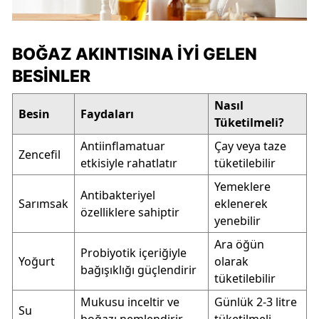
BOĞAZ AKINTISINA İYI GELEN
BESINLER
Nasıl
Besin
Faydaları
Tüketilmeli?
Antiinflamatuar
Çay veya taze
Zencefil
etkisiyle rahatlatır
tüketilebilir
Yemeklere
Antibakteriyel
Sarımsak
eklenerek
özelliklere sahiptir
yenebilir
Ara öğün
Probiyotik içeriğiyle
Yoğurt
olarak
bağışıklığı güçlendirir
tüketilebilir
Mukusu inceltir ve
Günlük 2-3 litre
Su