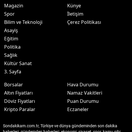
Magazin
Künye
Spor
İletişim
Bilim ve Teknoloji
Çerez Politikası
Asayiş
Eğitim
Politika
Sağlık
Kültür Sanat
3. Sayfa
Borsalar
Hava Durumu
Altın Fiyatları
Namaz Vakitleri
Döviz Fiyatları
Puan Durumu
Kripto Paralar
Eczaneler
Sondakikam.com.tr, Türkiye ve dünya gündeminden son dakika
haberleri, gündemden haberleri, ekonomi, siyaset, spor, kamu gibi