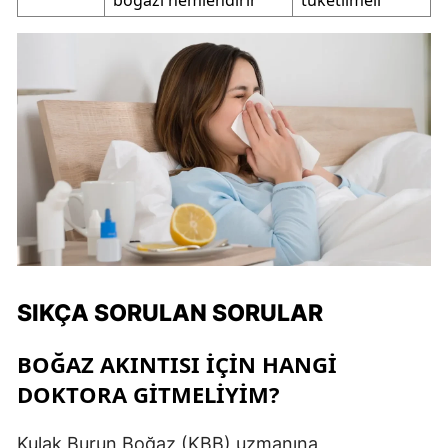
boğazı nemlendirir
tüketilmeli
SIKÇA SORULAN SORULAR
BOĞAZ AKINTISI IÇIN HANGI
DOKTORA GITMELIYIM?
Kulak Burun Boğaz (KBB) uzmanına