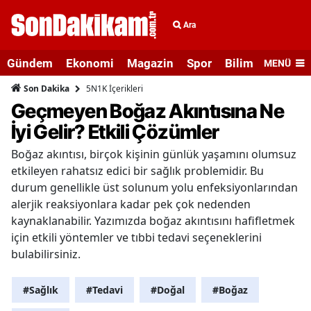
Ara
Gündem
Ekonomi
Magazin
Spor
Bilim ve Teknolo
MENÜ
5N1K İçerikleri
Son Dakika
Geçmeyen Boğaz Akıntısına Ne
İyi Gelir? Etkili Çözümler
Boğaz akıntısı, birçok kişinin günlük yaşamını olumsuz
etkileyen rahatsız edici bir sağlık problemidir. Bu
durum genellikle üst solunum yolu enfeksiyonlarından
alerjik reaksiyonlara kadar pek çok nedenden
kaynaklanabilir. Yazımızda boğaz akıntısını hafifletmek
için etkili yöntemler ve tıbbi tedavi seçeneklerini
bulabilirsiniz.
#Sağlık
#Tedavi
#Doğal
#Boğaz