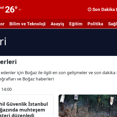
26
°
bul
Son Dakika 
dana
or
Bilim ve Teknoloji
Asayiş
Eğitim
Politika
Sağl
dıyaman
ri
fyonkarahisar
ğrı
masya
erleri
nkara
edenler için Boğaz ile ilgili en son gelişmeler ve son dakik
toğrafları ve Boğaz haberleri
ntalya
 14:00
rtvin
ydın
hil Güvenlik İstanbul
ğazında muhteşem
alıkesir
steri düzenledi