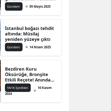
boyutu açıklandı
Gündem
05 Mayıs 2025
İstanbul boğazı tehdit
altında: Müsilaj
yeniden yüzeye çıktı
Gündem
14 Nisan 2025
Bezdiren Kuru
Öksürüğe, Bronşite
Etkili Reçete! Anında
Kesecek Şifa Kaynağı
5N1K İçerikleri
10 Kasım
2024