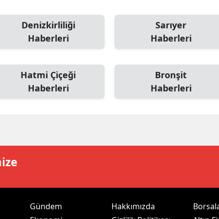
dirne
Denizkirliliği
Sarıyer
lazığ
Haberleri
Haberleri
rzincan
rzurum
Hatmi Çiçeği
Bronşit
Haberleri
Haberleri
skişehir
aziantep
iresun
ümüşhane
mize
akkari
atay
Gündem
Hakkımızda
Borsal
sparta