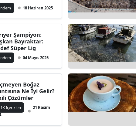
ilecik
ündem
18 Haziran 2025
ingöl
tlis
rıyer Şampiyon:
şkan Bayraktar:
olu
def Süper Lig
urdur
ündem
04 Mayıs 2025
ursa
anakkale
çmeyen Boğaz
ıntısına Ne İyi Gelir?
ankırı
kili Çözümler
orum
1K İçerikleri
21 Kasım
4
enizli
iyarbakır