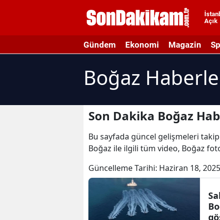
İstan
Açık
A
Gündem
Ekonomi
Magazin
Sp
A
Boğaz Haberle
A
A
A
Son Dakika Boğaz Hab
A
Bu sayfada güncel gelişmeleri takip 
Boğaz ile ilgili tüm video, Boğaz fo
A
Güncelleme Tarihi:
Haziran 18, 2025
A
A
Sa
Bo
B
gö