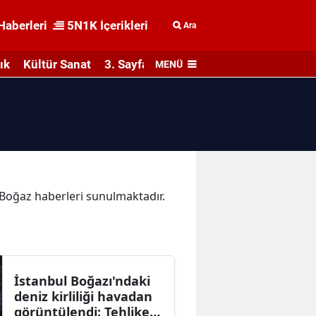
Haberleri
5N1K İçerikleri
Ara
ık
Kültür Sanat
3. Sayfa
MENÜ
a Boğaz haberleri sunulmaktadır.
İstanbul Boğazı'ndaki
deniz kirliliği havadan
görüntülendi: Tehlike