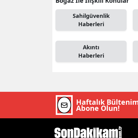
Boğaz İle İlişkili Konular
E
Sahilgüvenlik
E
Haberleri
E
E
Akıntı
Haberleri
E
G
G
G
Haftalık Bülteni
Abone Olun!
H
H
I