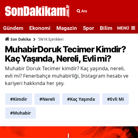
Ara
Gündem
Ekonomi
Magazin
Spor
Bilim ve Teknolo
MENÜ
5N1K İçerikleri
Son Dakika
MuhabirDoruk Tecimer Kimdir?
Kaç Yaşında, Nereli, Evli mi?
Muhabir Doruk Tecimer kimdir? Kaç yaşında, nereli,
evli mi? Fenerbahçe muhabirliği, Instagram hesabı ve
kariyeri hakkında her şey.
#Kimdir
#Nereli
#Kaç Yaşında
#Evli Mi
#Muhabir